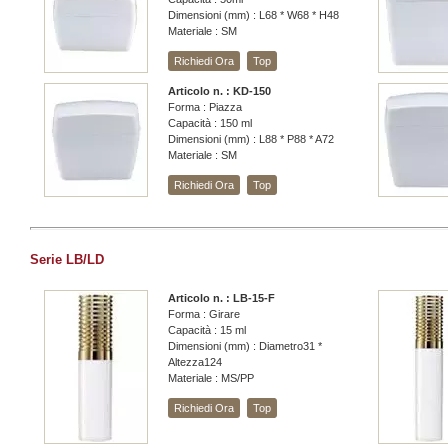
Dimensioni (mm) : L68 * W68 * H48
Materiale : SM
Richiedi Ora
Top
Articolo n. : KD-150
Forma : Piazza
Capacità : 150 ml
Dimensioni (mm) : L88 * P88 * A72
Materiale : SM
Richiedi Ora
Top
Serie LB/LD
Articolo n. : LB-15-F
Forma : Girare
Capacità : 15 ml
Dimensioni (mm) : Diametro31 *
Altezza124
Materiale : MS/PP
Richiedi Ora
Top