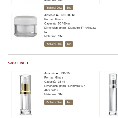
Richiedi Ora
Top
Articolo n. : RD-50 / 60
Forma : Girare
Capacità : 50 / 60 ml
Dimensioni (mm) : Diametro 67 * Altezza
57
Materiale : SM
Richiedi Ora
Top
Serie EB/ED
Articolo n. : EB-15
Forma : Girare
Capacità : 15 ml
Dimensioni (mm) : Diametro35 *
Altezza117
Materiale : SM
Richiedi Ora
Top