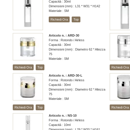
Capacità : 30ml
Dimensioni (mm) : L31 * W31 * H142
Materiale : SM
Richiedi Ora
Top
Articolo n. : ARD-30
Forma : Rotondo / Airless
Capacità : 30ml
Dimensioni (mm) : Diametro 62 * Altezza
75
Materiale : SM
Richiedi Ora
Top
Richiedi Ora
Articolo n. : ARD-30-L
Forma : Rotondo / Airless
Capacità : 30ml
Dimensioni (mm) : Diametro 62 * Altezza
75
Materiale : SM
Richiedi Ora
Top
Richiedi Ora
Articolo n. : NS-10
Forma : Rotondo / Airless
Capacità : 10ml
Dimensioni (mm) : L29 * W20 * H161