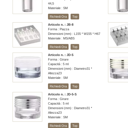
44,5
Materiale : SM
Richiedi Ora
Top
Articolo n. : JB-8
Forma : Piazza
Dimensioni (mm) : L155 * W155 * H67
Materiale : MS/ABS
Richiedi Ora
Top
Articolo n. : JD-5
Forma : Girare
Capacità : 5 ml
Dimensioni (mm) : Diametro31 *
Altezza23
Materiale : SM
Richiedi Ora
Top
Articolo n. : JD-5-S
Forma : Girare
Capacità : 5 ml
Dimensioni (mm) : Diametro31 *
Altezza23
Materiale : SM
Richiedi Ora
Top