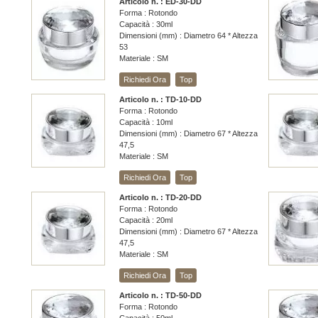
Articolo n. : ED-30-DD
Forma : Rotondo
Capacità : 30ml
Dimensioni (mm) : Diametro 64 * Altezza
53
Materiale : SM
Richiedi Ora
Top
Articolo n. : TD-10-DD
Forma : Rotondo
Capacità : 10ml
Dimensioni (mm) : Diametro 67 * Altezza
47,5
Materiale : SM
Richiedi Ora
Top
Articolo n. : TD-20-DD
Forma : Rotondo
Capacità : 20ml
Dimensioni (mm) : Diametro 67 * Altezza
47,5
Materiale : SM
Richiedi Ora
Top
Articolo n. : TD-50-DD
Forma : Rotondo