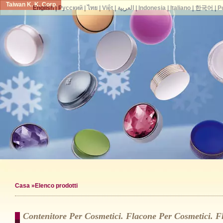
Taiwan K. K. Corp.
English
|
Русский
|
ไทย
|
Việt
|
العربية
|
Indonesia
|
Italiano
|
한국어
|
P
Casa
»Elenco prodotti
Contenitore Per Cosmetici. Flacone Per Cosmetici. F