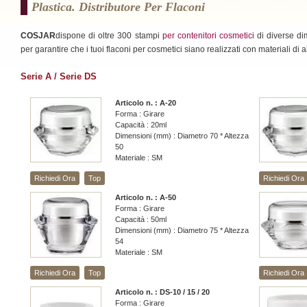
Plastica. Distributore Per Flaconi
COSJAR
dispone di oltre 300 stampi
per contenitori cosmetici
di diverse dim
per garantire che i tuoi flaconi per cosmetici siano realizzati con materiali di al
Serie A / Serie DS
Articolo n. : A-20
Forma : Girare
Capacità : 20ml
Dimensioni (mm) : Diametro 70 * Altezza
50
Materiale : SM
Richiedi Ora
Top
Richiedi Ora
Articolo n. : A-50
Forma : Girare
Capacità : 50ml
Dimensioni (mm) : Diametro 75 * Altezza
54
Materiale : SM
Richiedi Ora
Top
Richiedi Ora
Articolo n. : DS-10 / 15 / 20
Forma : Girare