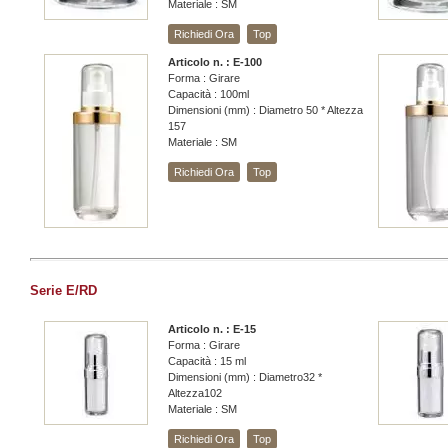
Materiale : SM
Richiedi Ora
Top
Articolo n. : E-100
Forma : Girare
Capacità : 100ml
Dimensioni (mm) : Diametro 50 * Altezza
157
Materiale : SM
Richiedi Ora
Top
Serie E/RD
Articolo n. : E-15
Forma : Girare
Capacità : 15 ml
Dimensioni (mm) : Diametro32 *
Altezza102
Materiale : SM
Richiedi Ora
Top