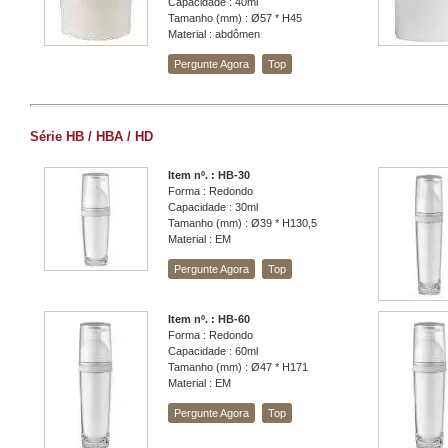
Capacidade : 40ml
Tamanho (mm) : Ø57 * H45
Material : abdômen
Pergunte Agora
Top
Série HB / HBA / HD
Item nº. : HB-30
Forma : Redondo
Capacidade : 30ml
Tamanho (mm) : Ø39 * H130,5
Material : EM
Pergunte Agora
Top
Item nº. : HB-60
Forma : Redondo
Capacidade : 60ml
Tamanho (mm) : Ø47 * H171
Material : EM
Pergunte Agora
Top