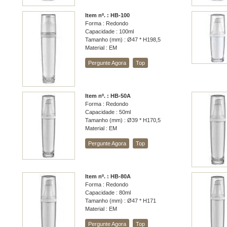
Item nº. : HB-100
Forma : Redondo
Capacidade : 100ml
Tamanho (mm) : Ø47 * H198,5
Material : EM
Pergunte Agora
Top
Item nº. : HB-50A
Forma : Redondo
Capacidade : 50ml
Tamanho (mm) : Ø39 * H170,5
Material : EM
Pergunte Agora
Top
Item nº. : HB-80A
Forma : Redondo
Capacidade : 80ml
Tamanho (mm) : Ø47 * H171
Material : EM
Pergunte Agora
Top