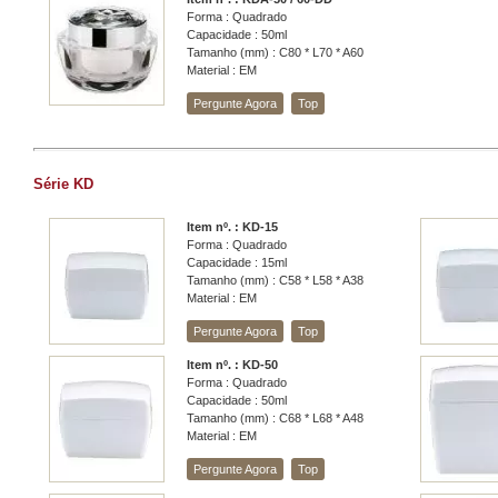
Forma : Quadrado
Capacidade : 50ml
Tamanho (mm) : C80 * L70 * A60
Material : EM
Pergunte Agora
Top
Série KD
Item nº. : KD-15
Forma : Quadrado
Capacidade : 15ml
Tamanho (mm) : C58 * L58 * A38
Material : EM
Pergunte Agora
Top
Item nº. : KD-50
Forma : Quadrado
Capacidade : 50ml
Tamanho (mm) : C68 * L68 * A48
Material : EM
Pergunte Agora
Top