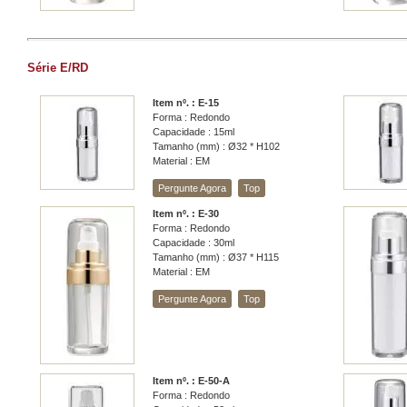
Série E/RD
Item nº. : E-15
Forma : Redondo
Capacidade : 15ml
Tamanho (mm) : Ø32 * H102
Material : EM
Pergunte Agora
Top
Item nº. : E-30
Forma : Redondo
Capacidade : 30ml
Tamanho (mm) : Ø37 * H115
Material : EM
Pergunte Agora
Top
Item nº. : E-50-A
Forma : Redondo