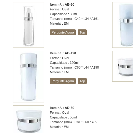
Item nº. : AB-30
Forma : Oval
Capacidade : 30ml
Tamanho (mm) : C42 * L34 * A161
Material : EM
Pergunte Agora
Top
Item nº. : AB-120
Forma : Oval
Capacidade : 120ml
Tamanho (mm) : C68 * L44 * A190
Material : EM
Pergunte Agora
Top
Item nº. : AD-50
Forma : Oval
Capacidade : 50ml
Tamanho (mm) : C81 * L60 * A65
Material : EM