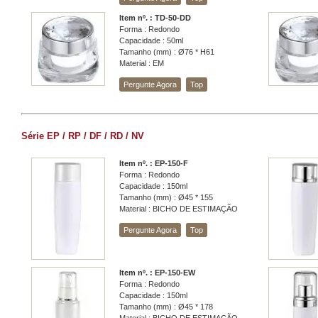
Item nº. : TD-50-DD
Forma : Redondo
Capacidade : 50ml
Tamanho (mm) : Ø76 * H61
Material : EM
Pergunte Agora
Top
Série EP / RP / DF / RD / NV
Item nº. : EP-150-F
Forma : Redondo
Capacidade : 150ml
Tamanho (mm) : Ø45 * 155
Material : BICHO DE ESTIMAÇÃO
Pergunte Agora
Top
Item nº. : EP-150-EW
Forma : Redondo
Capacidade : 150ml
Tamanho (mm) : Ø45 * 178