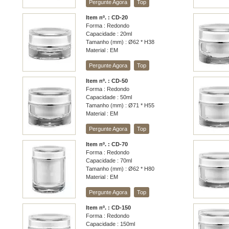
Pergunte Agora
Top
Item nº. : CD-20
Forma : Redondo
Capacidade : 20ml
Tamanho (mm) : Ø62 * H38
Material : EM
Pergunte Agora
Top
Item nº. : CD-50
Forma : Redondo
Capacidade : 50ml
Tamanho (mm) : Ø71 * H55
Material : EM
Pergunte Agora
Top
Item nº. : CD-70
Forma : Redondo
Capacidade : 70ml
Tamanho (mm) : Ø62 * H80
Material : EM
Pergunte Agora
Top
Item nº. : CD-150
Forma : Redondo
Capacidade : 150ml