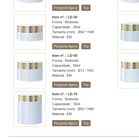
Pergunte Agora
Top
Item nº. : LD-20
Forma : Redondo
Capacidade : 20ml
Tamanho (mm) : Ø62 * H38
Material : EM
Pergunte Agora
Top
Item nº. : LD-50
Forma : Redondo
Capacidade : 50ml
Tamanho (mm) : Ø71 * H51
Material : EM
Pergunte Agora
Top
Item nº. : LD-70
Forma : Redondo
Capacidade : 70ml
Tamanho (mm) : Ø62 * H80
Material : EM
Pergunte Agora
Top