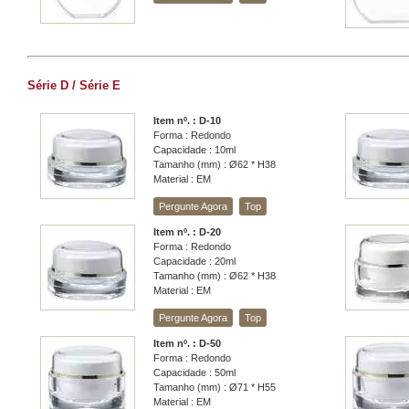
Série D / Série E
Item nº. : D-10
Forma : Redondo
Capacidade : 10ml
Tamanho (mm) : Ø62 * H38
Material : EM
Pergunte Agora
Top
Item nº. : D-20
Forma : Redondo
Capacidade : 20ml
Tamanho (mm) : Ø62 * H38
Material : EM
Pergunte Agora
Top
Item nº. : D-50
Forma : Redondo
Capacidade : 50ml
Tamanho (mm) : Ø71 * H55
Material : EM