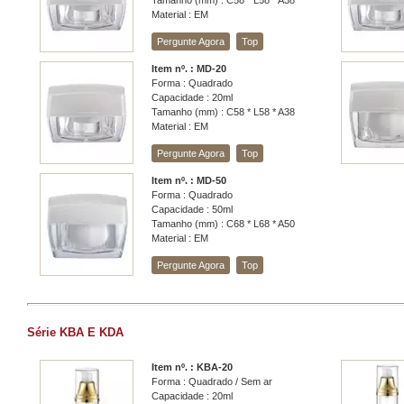
Tamanho (mm) : C58 * L58 * A38
Material : EM
Pergunte Agora
Top
Item nº. : MD-20
Forma : Quadrado
Capacidade : 20ml
Tamanho (mm) : C58 * L58 * A38
Material : EM
Pergunte Agora
Top
Item nº. : MD-50
Forma : Quadrado
Capacidade : 50ml
Tamanho (mm) : C68 * L68 * A50
Material : EM
Pergunte Agora
Top
Série KBA E KDA
Item nº. : KBA-20
Forma : Quadrado / Sem ar
Capacidade : 20ml