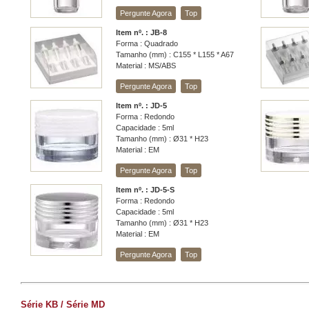
Pergunte Agora
Top
Item nº. : JB-8
Forma : Quadrado
Tamanho (mm) : C155 * L155 * A67
Material : MS/ABS
Pergunte Agora
Top
Item nº. : JD-5
Forma : Redondo
Capacidade : 5ml
Tamanho (mm) : Ø31 * H23
Material : EM
Pergunte Agora
Top
Item nº. : JD-5-S
Forma : Redondo
Capacidade : 5ml
Tamanho (mm) : Ø31 * H23
Material : EM
Pergunte Agora
Top
Série KB / Série MD