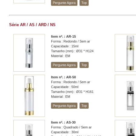
Pergunte Agora
Top
Série AR / AS / ARD / NS
Item nº. : AR-15
Forma : Redondo / Sem ar
Capacidade : 15ml
Tamanho (mm) : Ø31 * H124
Material : EM
Pergunte Agora
Top
Item nº. : AR-50
Forma : Redondo / Sem ar
Capacidade : 50ml
Tamanho (mm) : Ø31 * H161
Material : EM
Pergunte Agora
Top
Item nº. : AS-30
Forma : Quadrado / Sem ar
Capacidade : 30ml