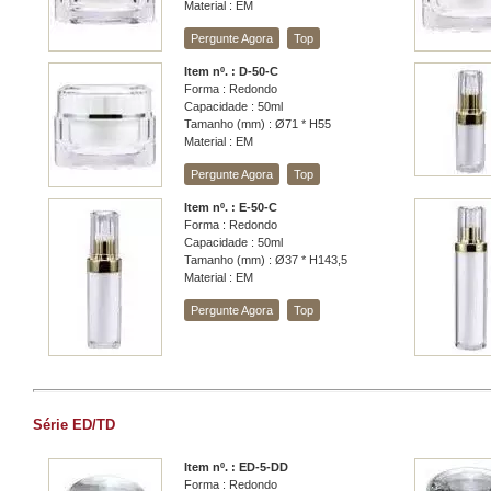
Material : EM
Pergunte Agora
Top
Item nº. : D-50-C
Forma : Redondo
Capacidade : 50ml
Tamanho (mm) : Ø71 * H55
Material : EM
Pergunte Agora
Top
Item nº. : E-50-C
Forma : Redondo
Capacidade : 50ml
Tamanho (mm) : Ø37 * H143,5
Material : EM
Pergunte Agora
Top
Série ED/TD
Item nº. : ED-5-DD
Forma : Redondo