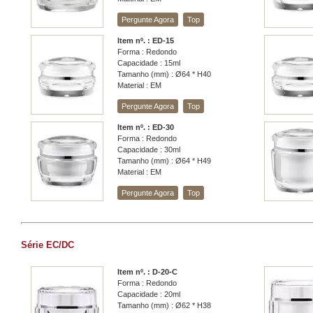
Pergunte Agora
Top
Item nº. : ED-15
Forma : Redondo
Capacidade : 15ml
Tamanho (mm) : Ø64 * H40
Material : EM
Pergunte Agora
Top
Item nº. : ED-30
Forma : Redondo
Capacidade : 30ml
Tamanho (mm) : Ø64 * H49
Material : EM
Pergunte Agora
Top
Série EC/DC
Item nº. : D-20-C
Forma : Redondo
Capacidade : 20ml
Tamanho (mm) : Ø62 * H38