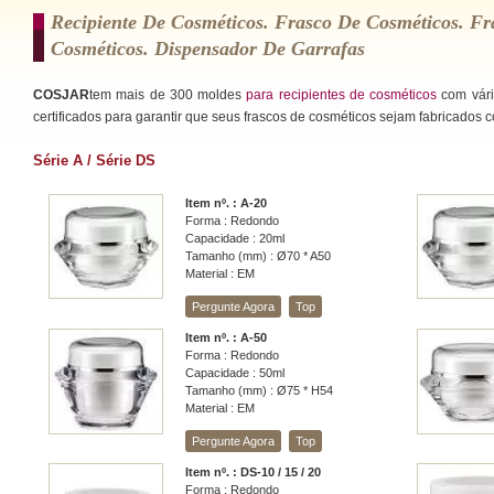
Recipiente De Cosméticos. Frasco De Cosméticos. Fr
Cosméticos. Dispensador De Garrafas
COSJAR
tem mais de 300 moldes
para recipientes de cosméticos
com vári
certificados para garantir que seus frascos de cosméticos sejam fabricados c
Série A / Série DS
Item nº. : A-20
Forma : Redondo
Capacidade : 20ml
Tamanho (mm) : Ø70 * A50
Material : EM
Pergunte Agora
Top
Item nº. : A-50
Forma : Redondo
Capacidade : 50ml
Tamanho (mm) : Ø75 * H54
Material : EM
Pergunte Agora
Top
Item nº. : DS-10 / 15 / 20
Forma : Redondo