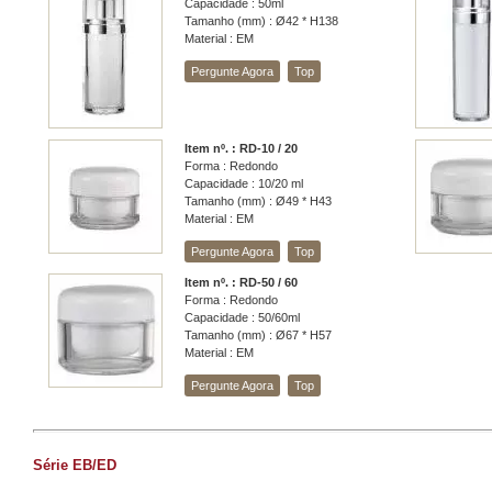
Capacidade : 50ml
Tamanho (mm) : Ø42 * H138
Material : EM
Pergunte Agora
Top
Item nº. : RD-10 / 20
Forma : Redondo
Capacidade : 10/20 ml
Tamanho (mm) : Ø49 * H43
Material : EM
Pergunte Agora
Top
Item nº. : RD-50 / 60
Forma : Redondo
Capacidade : 50/60ml
Tamanho (mm) : Ø67 * H57
Material : EM
Pergunte Agora
Top
Série EB/ED