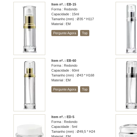
Item nº. : EB-15
Forma : Redondo
Capacidade : 15ml
Tamanho (mm) : Ø35 * H117
Material : EM
Pergunte Agora
Top
Item nº. : EB-60
Forma : Redondo
Capacidade : 60ml
Tamanho (mm) : Ø43 * H168
Material : EM
Pergunte Agora
Top
Item nº. : ED-5
Forma : Redondo
Capacidade : 5ml
Tamanho (mm) : Ø49,5 * H24
Material : EM