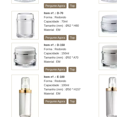
Pergunte Agora
Top
Item nº. : D-70
Forma : Redondo
Capacidade : 70ml
Tamanho (mm) : Ø62 * H80
Material : EM
Pergunte Agora
Top
Item nº. : D-150
Forma : Redondo
Capacidade : 150ml
Tamanho (mm) : Ø92 * A70
Material : EM
Pergunte Agora
Top
Item nº. : E-100
Forma : Redondo
Capacidade : 100ml
Tamanho (mm) : Ø50 * H157
Material : EM
Pergunte Agora
Top