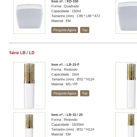
Item nº. : KD-150
Forma : Quadrado
Capacidade : 150ml
Tamanho (mm) : C88 * L88 * A72
Material : EM
Pergunte Agora
Top
Série LB / LD
Item nº. : LB-15-F
Forma : Redondo
Capacidade : 15ml
Tamanho (mm) : Ø31 * H124
Material : MS / PP
Pergunte Agora
Top
Item nº. : LB-15 / 20
Forma : Redondo
Capacidade : 15/20ml
Tamanho (mm) : Ø31 * H124
Material : EM