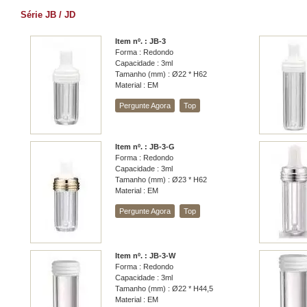
Série JB / JD
Item nº. : JB-3
Forma : Redondo
Capacidade : 3ml
Tamanho (mm) : Ø22 * H62
Material : EM
Pergunte Agora
Top
Item nº. : JB-3-G
Forma : Redondo
Capacidade : 3ml
Tamanho (mm) : Ø23 * H62
Material : EM
Pergunte Agora
Top
Item nº. : JB-3-W
Forma : Redondo
Capacidade : 3ml
Tamanho (mm) : Ø22 * H44,5
Material : EM