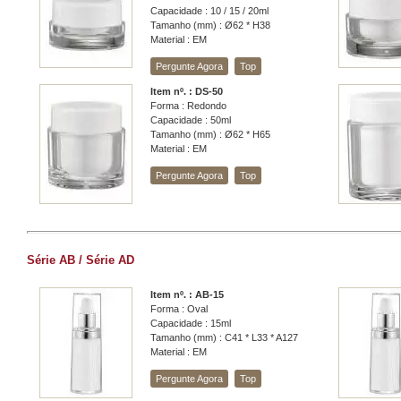
Capacidade : 10 / 15 / 20ml
Tamanho (mm) : Ø62 * H38
Material : EM
Pergunte Agora
Top
Item nº. : DS-50
Forma : Redondo
Capacidade : 50ml
Tamanho (mm) : Ø62 * H65
Material : EM
Pergunte Agora
Top
Série AB / Série AD
Item nº. : AB-15
Forma : Oval
Capacidade : 15ml
Tamanho (mm) : C41 * L33 * A127
Material : EM
Pergunte Agora
Top