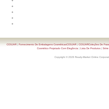
COSJAR
|
Fornecimento De Embalagens CosméticasCOSJAR
|
COSJARColeções De Frasc
Cosmético Projetado Com Elegância
|
Lista De Produtos
|
Série
Copyright © 2026 Ready-Market Online Corporat