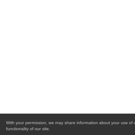
With your permission, we may share information about your use of ou
functionality of our site.