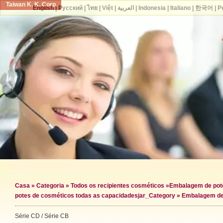
Taiwan K. K. Corp.
English
|
Русский
|
ไทย
|
Việt
|
العربية
|
Indonesia
|
Italiano
|
한국어
|
P
Casa
»
Categoria
»
Todos os recipientes cosméticos
»
Embalagem de pot
potes de cosméticos todas as capacidades
jar_Category »
Embalagem de
Série CD / Série CB