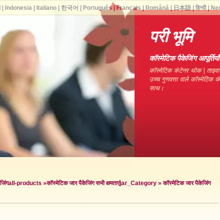
ا
|
Indonesia
|
Italiano
|
한국어
|
Português
|
Français
|
Română
|
日本語
|
हिन्दी
|
Ne
परी भूमि
कॉस्मेटिक पैकेजिंग आपूर्ति
कॉस्मेटिक कंटेनर थोक | ताइवा
उच्च गुणवत्ता वाले कॉस्मेटिक 
साथ।
जिंग
all-products »
कॉस्मेटिक जार पैकेजिंग सभी क्षमताएं
jar_Category »
कॉस्मेटिक जार पैकेजिंग