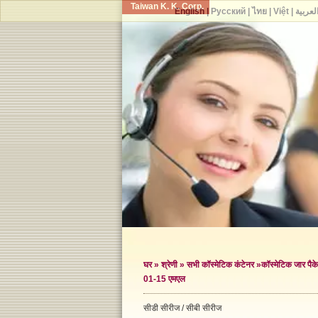
Taiwan K. K. Corp.
English
|
Русский
|
ไทย
|
Việt
|
لعربية
घर
»
श्रेणी
»
सभी कॉस्मेटिक कंटेनर
»
कॉस्मेटिक जार पैके
01-15 एमएल
सीडी सीरीज / सीबी सीरीज