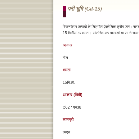
परी भूमि (cd-15)
स्किनकेयर उत्पादों के लिए गोल ऐक्रेलिक क्रीम जार। फ्
15 मिलीलीटर क्षमता। आंतरिक कप पारदर्शी या रंग से सज
आकार
गोल
क्षमता
15मि.ली.
आकार (मिमी)
Ø62 * एच38
सामग्री
एमएस