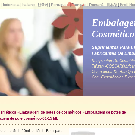
ا
|
Indonesia
|
Italiano
|
한국어
|
Português
|
Français
|
Română
|
日本語
|
हिन्दी
|
Ne
Embalage
Cosmético
Suprimentos Para E
Fabricantes De Em
Recipientes De Cosméti
Taiwan -COSJARfabrican
Cosméticos De Alta Qua
Com Experiências Exper
osméticos
»
Embalagem de potes de cosméticos
»
Embalagem de potes de
agem de pote cosmético 01-15 ML
pele de 5ml, 10ml e 15ml. Bom para