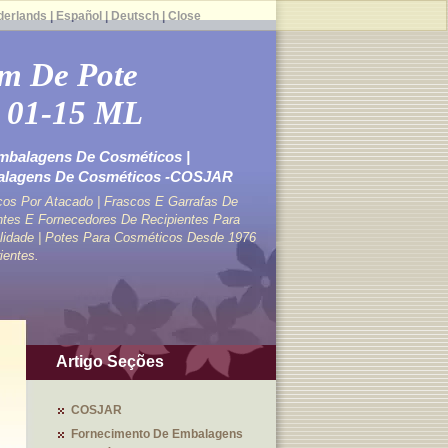
derlands
|
Español
|
Deutsch
|
Close
m De Pote
 01-15 ML
mbalagens De Cosméticos |
balagens De Cosméticos -COSJAR
cos Por Atacado | Frascos E Garrafas De
tes E Fornecedores De Recipientes Para
lidade | Potes Para Cosméticos Desde 1976
ientes.
Artigo Seções
COSJAR
Fornecimento De Embalagens