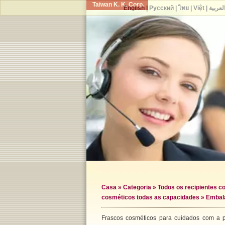
Taiwan K. K. Corp.
English
|
Русский
|
ไทย
|
Việt
|
لعربية
Casa
»
Categoria
»
Todos os recipientes c
cosméticos todas as capacidades
» Embal
Frascos cosméticos para cuidados com a 