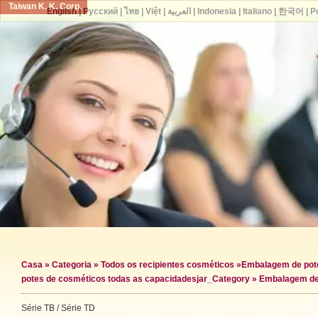
Taiwan K. K. Corp.
English
|
Русский
|
ไทย
|
Việt
|
العربية
|
Indonesia
|
Italiano
|
한국어
|
P
Casa
»
Categoria
»
Todos os recipientes cosméticos
»
Embalagem de pot
potes de cosméticos todas as capacidades
jar_Category »
Embalagem de
Série TB / Série TD