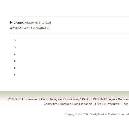
Próximo:
Água-viva(td-15)
Anterior:
Água-viva(tb-60)
COSJAR
|
Fornecimento De Embalagens CosméticasCOSJAR
|
COSJARColeções De Frasc
Cosmético Projetado Com Elegância
|
Lista De Produtos
|
Série
Copyright © 2026 Ready-Market Online Corporat