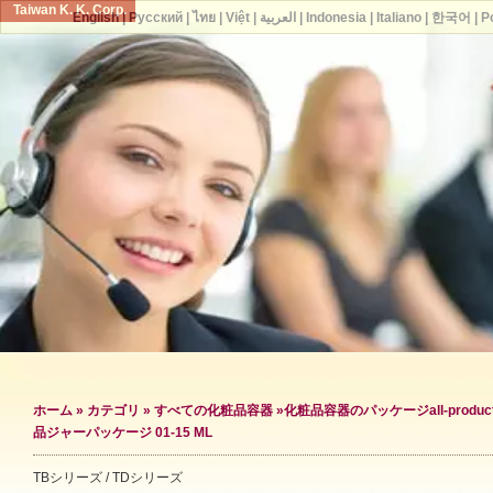
Taiwan K. K. Corp.
English
|
Русский
|
ไทย
|
Việt
|
العربية
|
Indonesia
|
Italiano
|
한국어
|
P
ホーム
»
カテゴリ
»
すべての化粧品容器
»
化粧品容器のパッケージ
all-produc
品ジャーパッケージ 01-15 ML
TBシリーズ / TDシリーズ