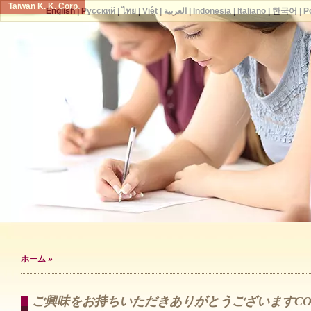
Taiwan K. K. Corp.
English
|
Русский
|
ไทย
|
Việt
|
العربية
|
Indonesia
|
Italiano
|
한국어
|
P
ホーム
»
ご興味をお持ちいただきありがとうございますCOS