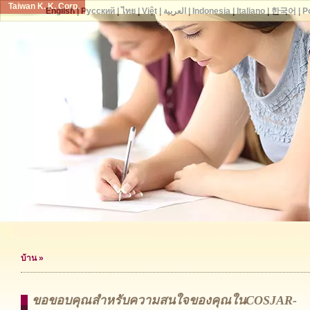
Taiwan K. K. Corp.
English
|
Русский
|
ไทย
|
Việt
|
العربية
|
Indonesia
|
Italiano
|
한국어
|
P
บ้าน
»
ขอขอบคุณสำหรับความสนใจของคุณในCOSJAR-