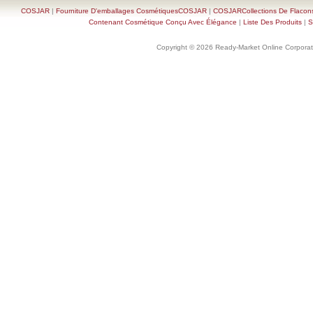
COSJAR
|
Fourniture D'emballages CosmétiquesCOSJAR
|
COSJARCollections De Flacon
Contenant Cosmétique Conçu Avec Élégance
|
Liste Des Produits
|
S
Copyright © 2026 Ready-Market Online Corporat