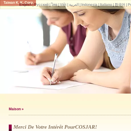
Taiwan K. K. Corp.
English
|
Русский
|
ไทย
|
Việt
|
العربية
|
Indonesia
|
Italiano
|
한국어
|
P
Maison
»
Merci De Votre Intérêt PourCOSJAR!