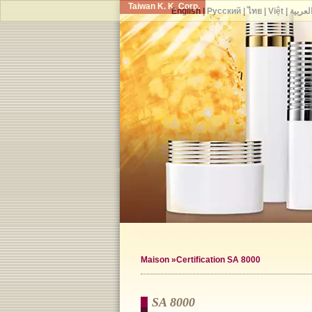
Taiwan K. K. Corp.
English
|
Русский
|
ไทย
|
Việt
|
لعربية
Maison
»Certification SA 8000
SA 8000