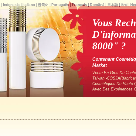
ا
|
Indonesia
|
Italiano
|
한국어
|
Português
|
Français
|
Română
|
日本語
|
हिन्दी
|
Ne
Vous Rech
D'informa
8000" ?
Contenant Cosmétiqu
Market
Vente En Gros De Conten
Taiwan -COSJARfabrican
Cosmétiques De Haute Q
Avec Des Expériences 