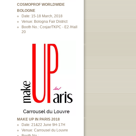
COSMOPROF WORLDWIDE
BOLOGNE
Date: 15-18 March, 2018
Venue: Bologna Fair District
Booth No.: Cosjar/TKPC - E2 /Hall
20
MAKE UP IN PARIS 2018
Date: 21&22 June 9H-17H
Venue: Carrousel du Louvre
Booth No.: