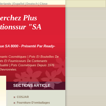
derlands
|
Español
|
Deutsch
|
Close
erchez Plus
tionssur "SA
e SA 8000 - Présenté Par Ready-
ants Cosmétiques | Pots Et Bouteilles De
ts Et Fournisseurs De Contenants
ualité | Pots Cosmétiques Depuis 1976
Chevronnées.
SECTIONS ARTICLE
COSJAR
Fourniture D'emballages