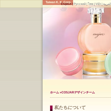
Taiwan K. K. Corp.
English
|
Русский
|
ไทย
|
Việt
|
لعربية
ホーム
»COSJARデザインチーム
私たちについて