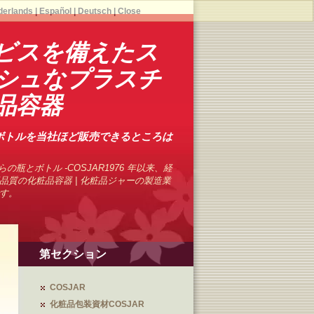
derlands
|
Español
|
Deutsch
|
Close
ビスを備えたス
シュなプラスチ
品容器
ボトルを当社ほど販売できるところは
の瓶とボトル -COSJAR1976 年以来、経
品質の化粧品容器 | 化粧品ジャーの製造業
す。
第セクション
COSJAR
化粧品包装資材COSJAR