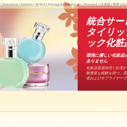
ا
|
Indonesia
|
Italiano
|
한국어
|
Português
|
Français
|
Română
|
日本語
|
हिन्दी
|
Ne
統合サー
タイリッ
ック化粧
環境に優しい化粧品
ありません
化粧品容器卸売 | 台湾から
験豊富な経験を持つ、高
者およびサプライヤーで