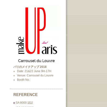
パリのメイクアップ 2018
Date: 21&22 June 9H-17H
Venue: Carrousel du Louvre
Booth No.:
REFERENCE
SA 8000 認証