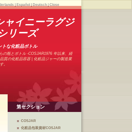
derlands
|
Español
|
Deutsch
|
Close
rのシャイニーラグジ
シリーズ
ントな化粧品ボトル
の瓶とボトル -COSJAR1976 年以来、経
品質の化粧品容器 | 化粧品ジャーの製造業
す。
第セクション
COSJAR
化粧品包装資材COSJAR