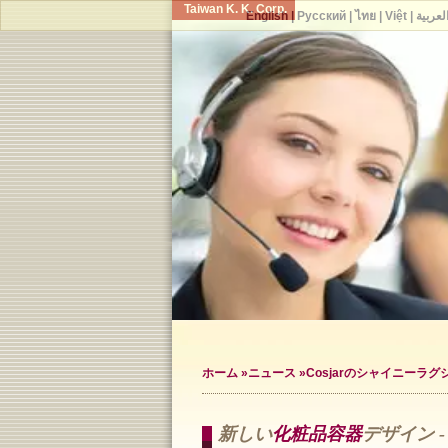
Taiwan K. K. Corp.
English
|
Русский
|
ไทย
|
Việt
|
لعربية
ホーム
»
ニュース
»Cosjarのシャイニーラ
新しい
化粧品容器
デザイン 