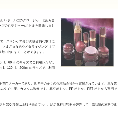
美しいボール型のクロージャーと組み合
リーズの丸型ジャー/ボトルを開発しまし
で、スキンケア分野の独占的な市場に
、さまざまな色やメタライジング オプ
り魅力的にすることができます。
、50ml、60ml のサイズでご利用いただけ
0ml、120ml、200ml のサイズでご利用
手専門メーカーであり、世界中の多くの化粧品会社から賞賛されています。主な業
立て生産、カスタム装飾です。真空ボトル、PP ボトル、PET ボトルも専門で
型を 300 種類以上取り揃えており、認定化粧品容器を製造して、高品質の材料で化