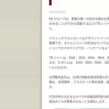
2012年1月6日
KK グループは、顧客の第一の注目を集める
わせることができる高級 E および TD シ
た。
クラシックでエレガントなデザインイメージ
最適です。ボトルとジャーの完全なサイズは
ションでカスタマイズでき、パッケージをよ
TD ジャーは、10ml、15ml、20ml、30ml
ます。E ボトルは、15ml、30ml、50ml、10
いただけます。
台湾株式会社は、台湾の高級化粧品容器の大
務は、金型製作、プラスチック射出成形、組み
す。
COSJAR
さまざまなサイズの化粧品容器の
金
粧品ボトルが製造されることを保証します。