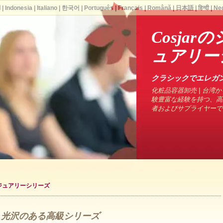
ا
|
Indonesia
|
Italiano
|
한국어
|
Português
|
Français
|
Română
|
日本語
|
हिन्दी
|
Ne
Cosja
ュアリー
クラシックでエレガ
化粧品容器卸売 | 台湾から
験豊富な経験を持つ、高
者およびサプライヤーで
グジュアリーシリーズ
- 光沢のある高級シリーズ