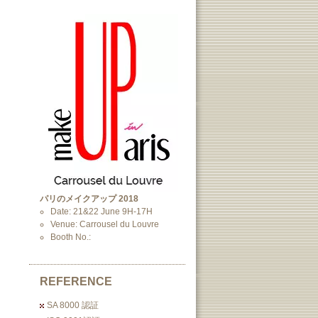
パリのメイクアップ 2018
Date: 21&22 June 9H-17H
Venue: Carrousel du Louvre
Booth No.:
REFERENCE
SA 8000 認証