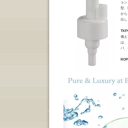
ョン
型、
から
出し
TK
備え
は、
バ、
RO