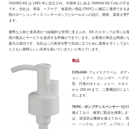
TAIXING KK は 1993 年に設立され、中国本土にある TAIWAN KK Corp の子
です。当社は、美容、ヘアケア、食器洗い用品 (TKPC) に幅広く適用できる
類のローションディスペンサーポンプとロールオンの設計、開発、製造を専
ます。
優秀な人材と体系的かつ組織的な管理に支えられ、KK のスタッフは常にお
質の製品とサービスを提供する準備ができています。お客様の満足は間違い
最大の成功です。当社はこの美容分野で先頭に立つために最善を尽くしてお
とともに素晴らしい未来を築いていきたいと考えています。
製品
COSJAR
- フェイスクリーム、ボ
ョン、トナー、クレンザー、ヘアケ
型、円形のボトル、ジャー、スポイトの
から 200 ml まで。二重層設計
出します。
TKPC - ポンプディスペンサー
- 特
備えており、確実に製品を保護しま
は、逆流防止機能を備えており、現
バ、ヘンケル、ニベア、レブロン、