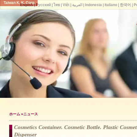
Taiwan K. K. Corp.
English
|
Русский
|
ไทย
|
Việt
|
العربية
|
Indonesia
|
Italiano
|
한국어
|
P
ホーム
»ニュース
Cosmetics Container. Cosmetic Bottle. Plastic Cosmeti
Dispenser