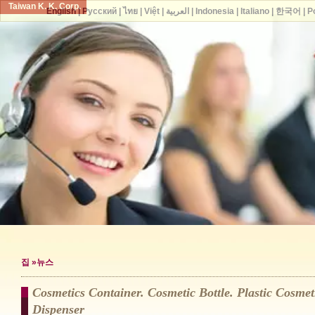
Taiwan K. K. Corp.
English
|
Русский
|
ไทย
|
Việt
|
العربية
|
Indonesia
|
Italiano
|
한국어
|
P
집
»뉴스
Cosmetics Container. Cosmetic Bottle. Plastic Cosmeti
Dispenser