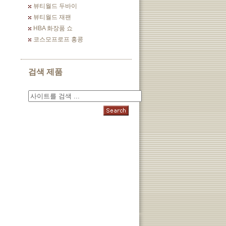
뷰티월드 두바이
뷰티월드 재팬
HBA 화장품 쇼
코스모프로프 홍콩
검색 제품