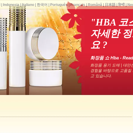
ا
|
Indonesia
|
Italiano
|
한국어
|
Português
|
Français
|
Română
|
日本語
|
हिन्दी
|
Ne
"HBA 
자세한 정
요 ?
화장품 쇼 Hba - Rea
화장품 용기 도매 | 대만산
경험을 바탕으로 고품질 
고 있습니다.