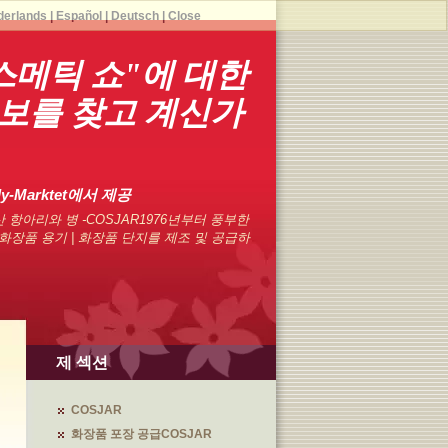
derlands
|
Español
|
Deutsch
|
Close
코스메틱 쇼"에 대한
보를 찾고 계신가
dy-Marktet에서 제공
 항아리와 병 -COSJAR1976년부터 풍부한
화장품 용기 | 화장품 단지를 제조 및 공급하
제 섹션
COSJAR
화장품 포장 공급COSJAR