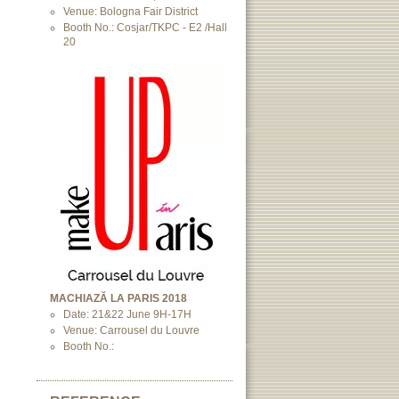
Venue: Bologna Fair District
Booth No.: Cosjar/TKPC - E2 /Hall
20
MACHIAZĂ LA PARIS 2018
Date: 21&22 June 9H-17H
Venue: Carrousel du Louvre
Booth No.: