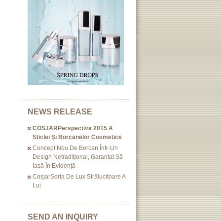
NEWS RELEASE
COSJARPerspectiva 2015 A
Sticlei Și Borcanelor Cosmetice
Concept Nou De Borcan Într-Un
Design Netradițional, Garantat Să
Iasă În Evidență
CosjarSeria De Lux Strălucitoare A
Lui
SEND AN INQUIRY