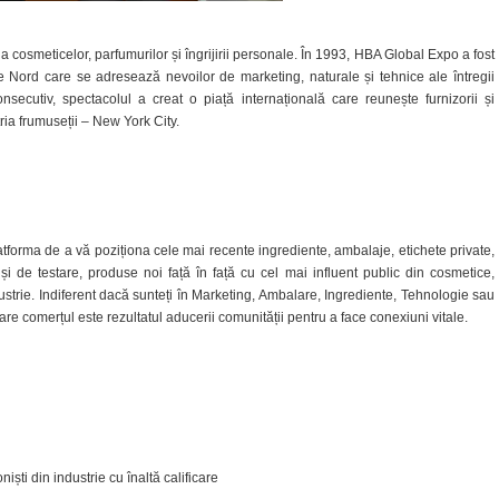
a cosmeticelor, parfumurilor și îngrijirii personale. În 1993, HBA Global Expo a fost
 Nord care se adresează nevoilor de marketing, naturale și tehnice ale întregii
secutiv, spectacolul a creat o piață internațională care reunește furnizorii și
ria frumuseții – New York City.
tforma de a vă poziționa cele mai recente ingrediente, ambalaje, etichete private,
și de testare, produse noi față în față cu cel mai influent public din cosmetice,
dustrie. Indiferent dacă sunteți în Marketing, Ambalare, Ingrediente, Tehnologie sau
e comerțul este rezultatul aducerii comunității pentru a face conexiuni vitale.
ști din industrie cu înaltă calificare