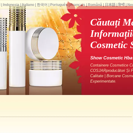
ا
|
Indonesia
|
Italiano
|
한국어
|
Português
|
Français
|
Română
|
日本語
|
हिन्दी
|
Ne
Căutați M
Informați
Cosmetic
Show Cosmetic Hba -
Containere Cosmetice Cu 
COSJARproducători Și Fu
Calitate | Borcane Cosm
Experimentate.