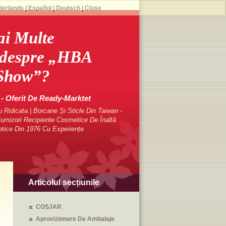
derlands
|
Español
|
Deutsch
|
Close
ai Multe
idespre „HBA
 Show”?
 Oferit De Ready-Marktet
Ridicata | Borcane Și Sticle Din Taiwan -
rnizori Recipiente Cosmetice De Înaltă
etice Din 1976 Cu Experiențe
Articolul secțiunile
COSJAR
Aprovizionare De Ambalaje