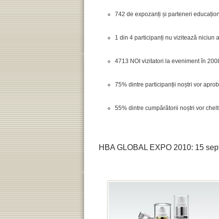
742 de expozanți și parteneri educațion
1 din 4 participanți nu vizitează niciun 
4713 NOI vizitatori la eveniment în 200
75% dintre participanții noștri vor apro
55% dintre cumpărătorii noștri vor chel
HBA GLOBAL EXPO 2010: 15 septe