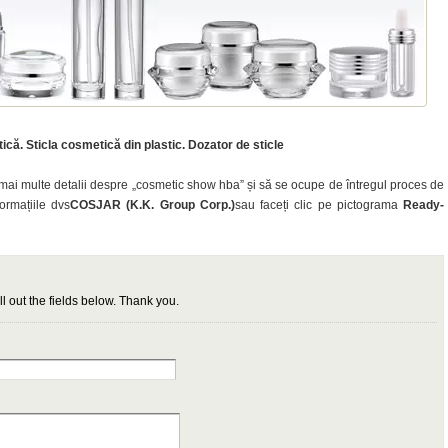
că. Sticla cosmetică din plastic. Dozator de sticle
ai multe detalii despre „cosmetic show hba” și să se ocupe de întregul proces de
ormațiile dvs
COSJAR (K.K. Group Corp.)
sau faceți clic pe pictograma
Ready-