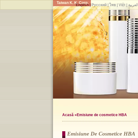
Taiwan K. K. Corp.
English
|
Русский
|
ไทย
|
Việt
|
لعربية
Acasă
»Emisiune de cosmetice HBA
Emisiune De Cosmetice HBA