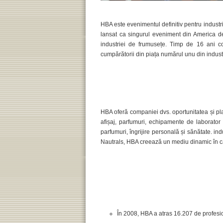
HBA este evenimentul definitiv pentru industri
lansat ca singurul eveniment din America de
industriei de frumusețe. Timp de 16 ani con
cumpărătorii din piața numărul unu din indust
HBA oferă companiei dvs. oportunitatea și pla
afișaj, parfumuri, echipamente de laborator 
parfumuri, îngrijire personală și sănătate. in
Nautrals, HBA creează un mediu dinamic în car
În 2008, HBA a atras 16.207 de profesioni