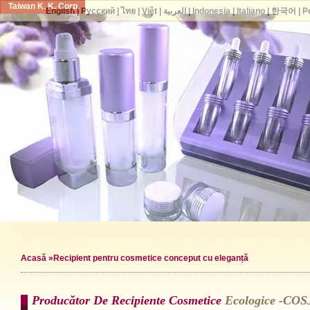
Taiwan K. K. Corp.
English
|
Русский
|
ไทย
|
Việt
|
العربية
|
Indonesia
|
Italiano
|
한국어
|
P
Acasă
»Recipient pentru cosmetice conceput cu eleganță
Producător De Recipiente Cosmetice
Ecologice -CO