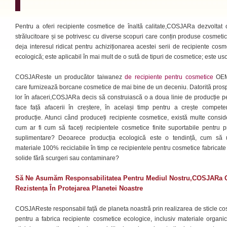
Pentru a oferi recipiente cosmetice de înaltă calitate,COSJARa dezvoltat 
strălucitoare și se potrivesc cu diverse scopuri care conțin produse cosmet
deja interesul ridicat pentru achiziționarea acestei serii de recipiente cos
ecologică; este aplicabil în mai mult de o sută de tipuri de cosmetice; este uso
COSJAReste un producător taiwanez
de recipiente pentru cosmetice
OEM
care furnizează borcane cosmetice de mai bine de un deceniu. Datorită prospe
lor în afaceri,COSJARa decis să construiască o a doua linie de producție p
face față afacerii în creștere, în același timp pentru a crește compet
producție. Atunci când produceți recipiente cosmetice, există multe consid
cum ar fi cum să faceți recipientele cosmetice finite suportabile pentru 
suplimentare? Deoarece producția ecologică este o tendință, cum să ut
materiale 100% reciclabile în timp ce recipientele pentru cosmetice fabricat
solide fără scurgeri sau contaminare?
Să Ne Asumăm Responsabilitatea Pentru Mediul Nostru,COSJARa O
Rezistența În Protejarea Planetei Noastre
COSJAReste responsabil față de planeta noastră prin realizarea de sticle cos
pentru a fabrica recipiente cosmetice ecologice, inclusiv materiale organice