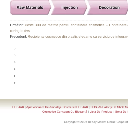
Următor:
Peste 300 de matrițe pentru containere cosmetice – Containerel
cerințele dvs.
Precedent:
Recipiente cosmetice din plastic elegante cu serviciu de integrar
COSJAR
|
Aprovizionare De Ambalaje CosmeticeCOSJAR
|
COSJARColecții De Sticle Ș
Cosmetice Conceput Cu Eleganță
|
Lista De Produse
|
Seria De 
Copyright © 2026 Ready-Market Online Corporat