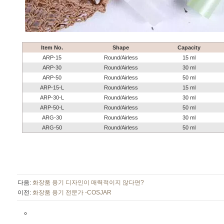
Item No.
Shape
Capacity
ARP-15
Round/Airless
15 ml
ARP-30
Round/Airless
30 ml
ARP-50
Round/Airless
50 ml
ARP-15-L
Round/Airless
15 ml
ARP-30-L
Round/Airless
30 ml
ARP-50-L
Round/Airless
50 ml
ARG-30
Round/Airless
30 ml
ARG-50
Round/Airless
50 ml
다음:
화장품 용기 디자인이 매력적이지 않다면?
이전:
화장품 용기 전문가 -COSJAR