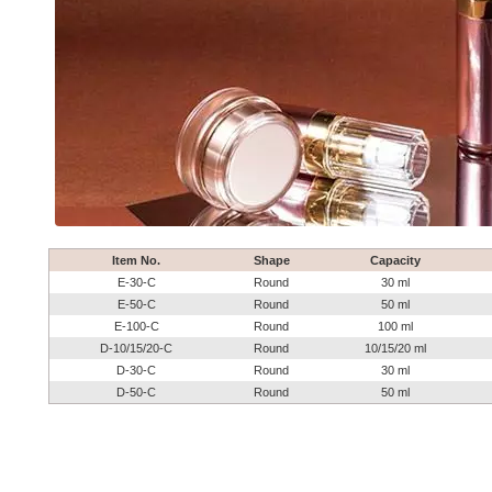
Item No.
Shape
Capacity
E-30-C
Round
30 ml
E-50-C
Round
50 ml
E-100-C
Round
100 ml
D-10/15/20-C
Round
10/15/20 ml
D-30-C
Round
30 ml
D-50-C
Round
50 ml