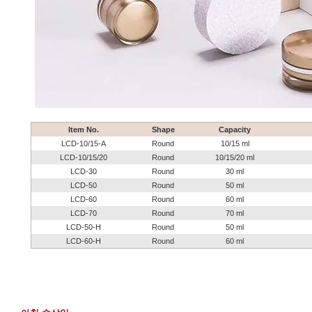
Item No.
Shape
Capacity
LCD-10/15-A
Round
10/15 ml
LCD-10/15/20
Round
10/15/20 ml
LCD-30
Round
30 ml
LCD-50
Round
50 ml
LCD-60
Round
60 ml
LCD-70
Round
70 ml
LCD-50-H
Round
50 ml
LCD-60-H
Round
60 ml