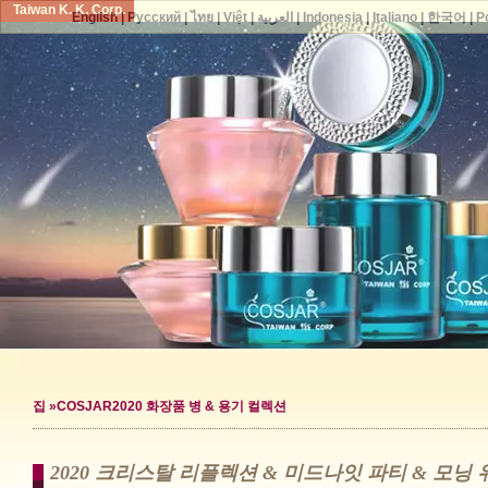
Taiwan K. K. Corp.
English
|
Русский
|
ไทย
|
Việt
|
العربية
|
Indonesia
|
Italiano
|
한국어
|
P
집
»COSJAR2020 화장품 병 & 용기 컬렉션
2020 크리스탈 리플렉션 & 미드나잇 파티 & 모닝