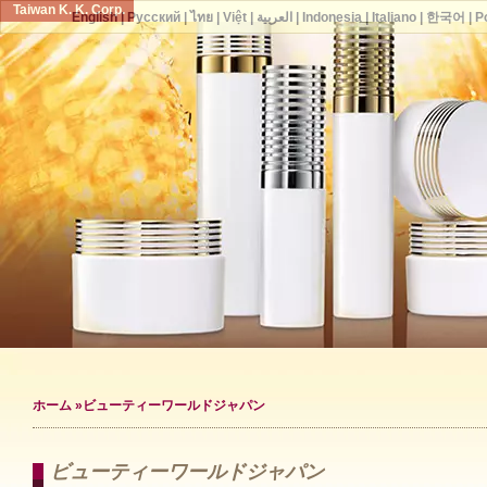
Taiwan K. K. Corp.
English
|
Русский
|
ไทย
|
Việt
|
العربية
|
Indonesia
|
Italiano
|
한국어
|
P
ホーム
»ビューティーワールドジャパン
ビューティーワールドジャパン