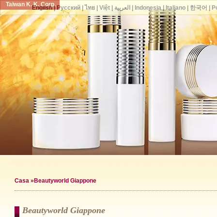
Taiwan K. K. Corp.
English
|
Русский
|
ไทย
|
Việt
|
العربية
|
Indonesia
|
Italiano
|
한국어
|
P
Casa
»Beautyworld Giappone
Beautyworld Giappone