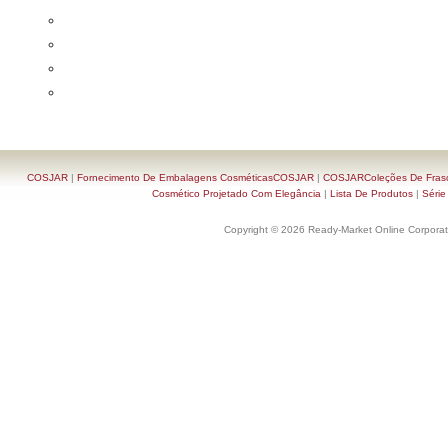
COSJAR
|
Fornecimento De Embalagens CosméticasCOSJAR
|
COSJARColeções De Frasc
Cosmético Projetado Com Elegância
|
Lista De Produtos
|
Série
Copyright © 2026 Ready-Market Online Corporat