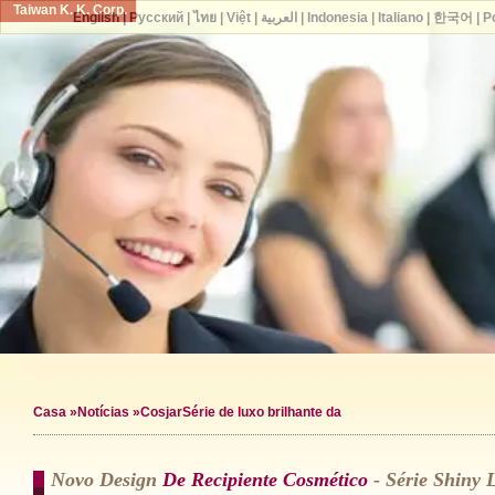
Taiwan K. K. Corp.
English
|
Русский
|
ไทย
|
Việt
|
العربية
|
Indonesia
|
Italiano
|
한국어
|
P
Casa
»
Notícias
»CosjarSérie de luxo brilhante da
Novo Design
De Recipiente Cosmético
- Série Shiny 