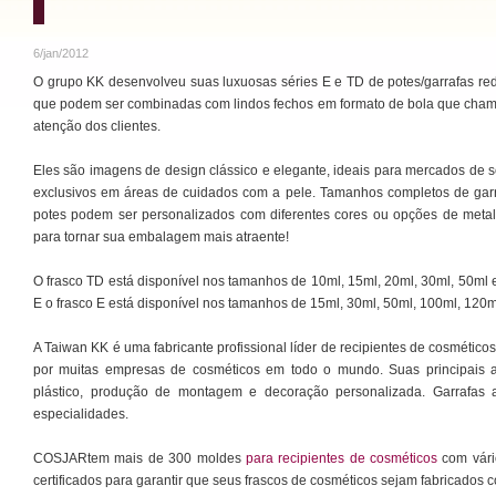
6/jan/2012
O grupo KK desenvolveu suas luxuosas séries E e TD de potes/garrafas r
que podem ser combinadas com lindos fechos em formato de bola que cha
atenção dos clientes.
Eles são imagens de design clássico e elegante, ideais para mercados de 
exclusivos em áreas de cuidados com a pele. Tamanhos completos de gar
potes podem ser personalizados com diferentes cores ou opções de meta
para tornar sua embalagem mais atraente!
O frasco TD está disponível nos tamanhos de 10ml, 15ml, 20ml, 30ml, 50ml 
E o frasco E está disponível nos tamanhos de 15ml, 30ml, 50ml, 100ml, 120m
A Taiwan KK é uma fabricante profissional líder de recipientes de cosmético
por muitas empresas de cosméticos em todo o mundo. Suas principais at
plástico, produção de montagem e decoração personalizada. Garrafas
especialidades.
COSJARtem mais de 300 moldes
para recipientes de cosméticos
com vári
certificados para garantir que seus frascos de cosméticos sejam fabricados c