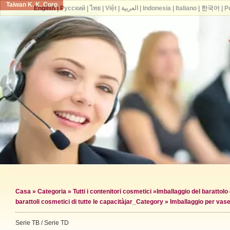
Taiwan K. K. Corp.
English
|
Русский
|
ไทย
|
Việt
|
العربية
|
Indonesia
|
Italiano
|
한국어
|
P
Casa
»
Categoria
»
Tutti i contenitori cosmetici
»
Imballaggio del barattol
barattoli cosmetici di tutte le capacità
jar_Category »
Imballaggio per vase
Serie TB / Serie TD