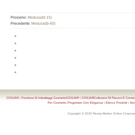
Prossimo:
Medusa(td-15)
Precedente:
Medusa(tb-60)
COSJAR
|
Fornitura Di Imballaggi CosmeticiCOSJAR
|
COSJARCollezioni Di Flaconi E Conten
Per Cosmetici Progettato Con Eleganza
|
Elenco Prodotti
|
Ser
Copyright © 2026 Ready-Market Online Corporat