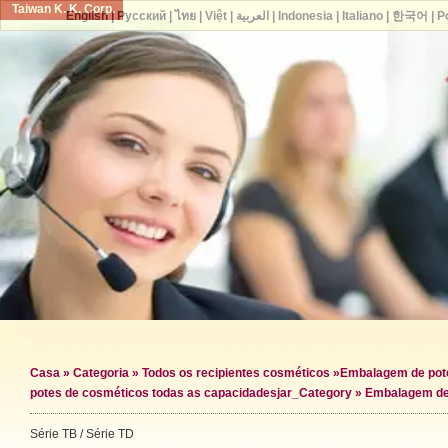
Taiwan K. K. Corp.
English
|
Русский
|
ไทย
|
Việt
|
العربية
|
Indonesia
|
Italiano
|
한국어
|
P
Casa
»
Categoria
»
Todos os recipientes cosméticos
»
Embalagem de pot
potes de cosméticos todas as capacidades
jar_Category »
Embalagem de
Série TB / Série TD