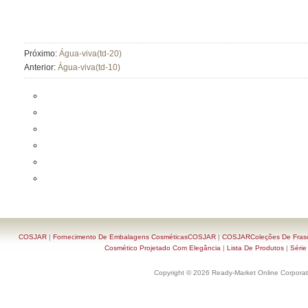
Próximo:
Água-viva(td-20)
Anterior:
Água-viva(td-10)
COSJAR
|
Fornecimento De Embalagens CosméticasCOSJAR
|
COSJARColeções De Frasc
Cosmético Projetado Com Elegância
|
Lista De Produtos
|
Série
Copyright © 2026 Ready-Market Online Corporat