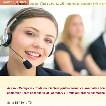
Taiwan K. K. Corp.
English
|
Русский
|
ไทย
|
Việt
|
العربية
|
Indonesia
|
Italiano
|
한국어
|
P
Acasă
»
Categorie
»
Toate recipientele pentru cosmetice
»
Ambalare borc
cosmetice Toate capacitatile
jar_Category »
Ambalaj Borcane cosmetice 
Seria TB / Seria TD