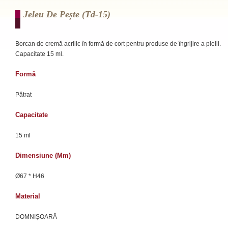
Jeleu De Pește (td-15)
Borcan de cremă acrilic în formă de cort pentru produse de îngrijire a pielii.
Capacitate 15 ml.
Formă
Pătrat
Capacitate
15 ml
Dimensiune (mm)
Ø67 * H46
Material
DOMNIȘOARĂ