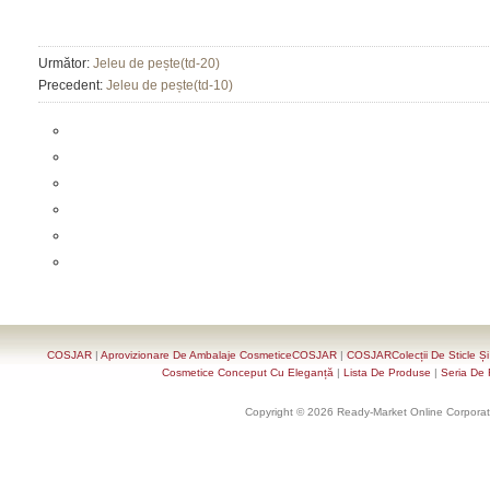
Următor:
Jeleu de pește(td-20)
Precedent:
Jeleu de pește(td-10)
COSJAR
|
Aprovizionare De Ambalaje CosmeticeCOSJAR
|
COSJARColecții De Sticle Ș
Cosmetice Conceput Cu Eleganță
|
Lista De Produse
|
Seria De 
Copyright © 2026 Ready-Market Online Corporat