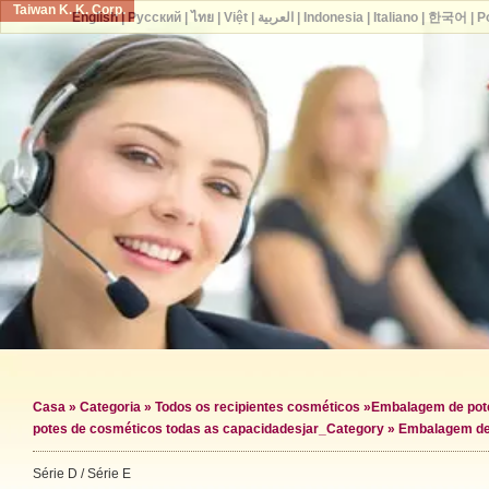
Taiwan K. K. Corp.
English
|
Русский
|
ไทย
|
Việt
|
العربية
|
Indonesia
|
Italiano
|
한국어
|
P
Casa
»
Categoria
»
Todos os recipientes cosméticos
»
Embalagem de pot
potes de cosméticos todas as capacidades
jar_Category »
Embalagem de
Série D / Série E