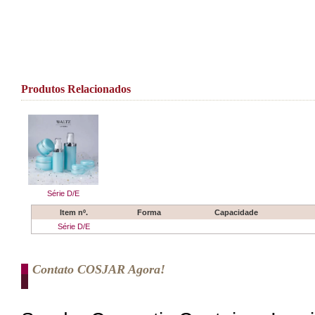
Produtos Relacionados
Série D/E
Item nº.
Forma
Capacidade
Série D/E
Contato COSJAR Agora!