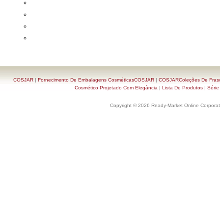
COSJAR
|
Fornecimento De Embalagens CosméticasCOSJAR
|
COSJARColeções De Frasc
Cosmético Projetado Com Elegância
|
Lista De Produtos
|
Série
Copyright © 2026 Ready-Market Online Corporat