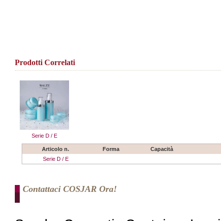
Prodotti Correlati
Serie D / E
Articolo n.
Forma
Capacità
Serie D / E
Contattaci COSJAR Ora!