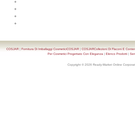
COSJAR
|
Fornitura Di Imballaggi CosmeticiCOSJAR
|
COSJARCollezioni Di Flaconi E Conten
Per Cosmetici Progettato Con Eleganza
|
Elenco Prodotti
|
Ser
Copyright © 2026 Ready-Market Online Corporat