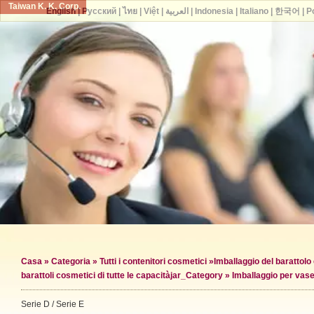
Taiwan K. K. Corp.
English
|
Русский
|
ไทย
|
Việt
|
العربية
|
Indonesia
|
Italiano
|
한국어
|
P
Casa
»
Categoria
»
Tutti i contenitori cosmetici
»
Imballaggio del barattol
barattoli cosmetici di tutte le capacità
jar_Category »
Imballaggio per vase
Serie D / Serie E