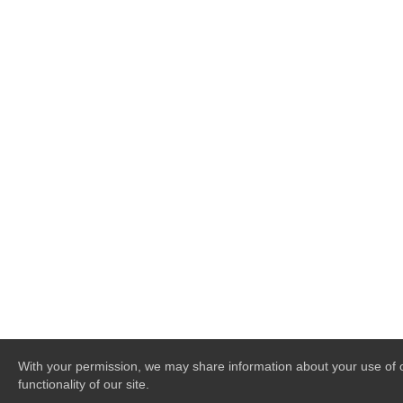
With your permission, we may share information about your use of ou
functionality of our site.