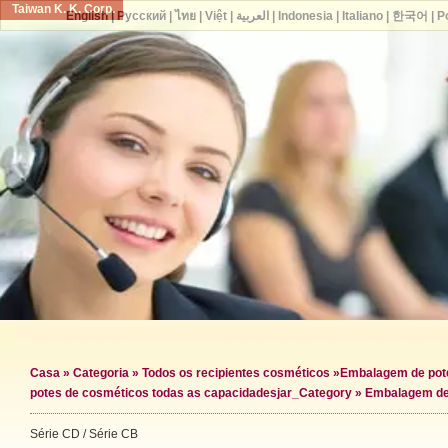
Taiwan K. K. Corp.
English
|
Русский
|
ไทย
|
Việt
|
العربية
|
Indonesia
|
Italiano
|
한국어
|
P
Casa
»
Categoria
»
Todos os recipientes cosméticos
»
Embalagem de pot
potes de cosméticos todas as capacidades
jar_Category »
Embalagem de
Série CD / Série CB