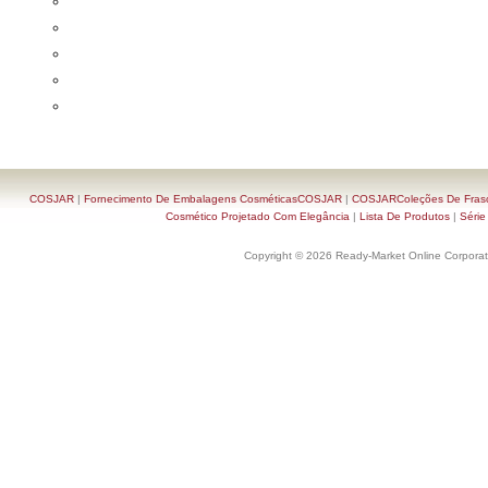
COSJAR
|
Fornecimento De Embalagens CosméticasCOSJAR
|
COSJARColeções De Frasc
Cosmético Projetado Com Elegância
|
Lista De Produtos
|
Série
Copyright © 2026 Ready-Market Online Corporat