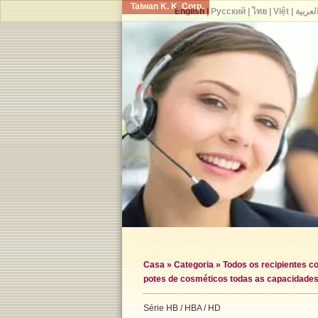
Taiwan K. K. Corp.
English
|
Русский
|
ไทย
|
Việt
|
لعربية
Casa
»
Categoria
»
Todos os recipientes c
potes de cosméticos todas as capacidade
Série HB / HBA / HD