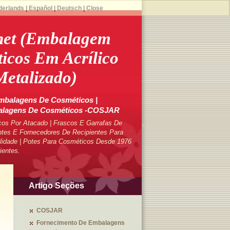
derlands
|
Español
|
Deutsch
|
Close
net (Embalagem
icos Em Acrílico
etalizado)
mbalagens De Cosméticos |
balagens De Cosméticos -COSJAR
cos Por Atacado | Frascos E Garrafas De
tes E Fornecedores De Recipientes Para
lidade | Potes Para Cosméticos Desde 1976
ientes.
Artigo Seções
COSJAR
Fornecimento De Embalagens