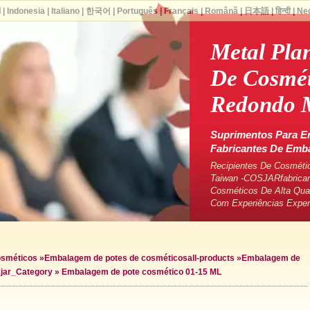
ا
|
Indonesia
|
Italiano
|
한국어
|
Português
|
Français
|
Română
|
日本語
|
हिन्दी
|
Ne
Metal Pla
De Cosmét
Redondo M
Suprimentos Para E
Fabricantes De Em
Recipientes De Cosméti
Taiwan -COSJARfabrican
Cosméticos De Alta Qua
Com Experiências Exper
osméticos
»
Embalagem de potes de cosméticos
all-products »
Embalagem de
s
jar_Category »
Embalagem de pote cosmético 01-15 ML