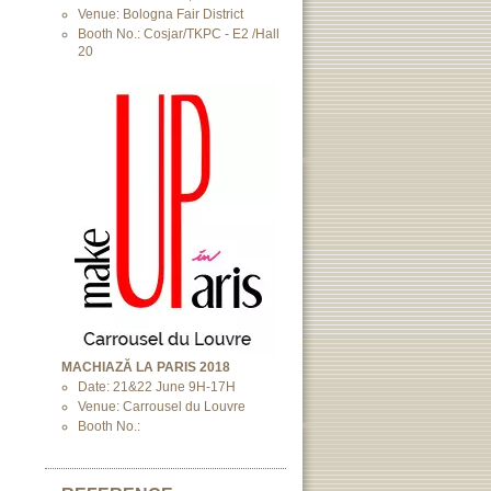
Venue: Bologna Fair District
Booth No.: Cosjar/TKPC - E2 /Hall
20
MACHIAZĂ LA PARIS 2018
Date: 21&22 June 9H-17H
Venue: Carrousel du Louvre
Booth No.: