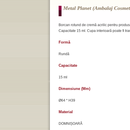
Metal Planet (ambalaj Cosmeti
Borcan rotund de cremă acrilic pentru produse d
Capacitate 15 ml. Cupa interioară poate fi tr
Formă
Rundă
Capacitate
15 ml
Dimensiune (mm)
Ø64 * H39
Material
DOMNIȘOARĂ