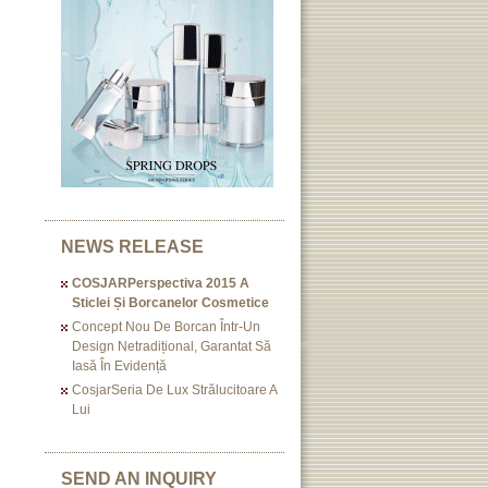
NEWS RELEASE
COSJARPerspectiva 2015 A
Sticlei Și Borcanelor Cosmetice
Concept Nou De Borcan Într-Un
Design Netradițional, Garantat Să
Iasă În Evidență
CosjarSeria De Lux Strălucitoare A
Lui
SEND AN INQUIRY