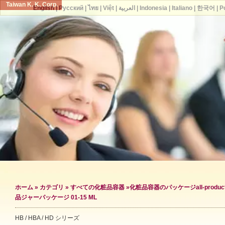
Taiwan K. K. Corp.
English
|
Русский
|
ไทย
|
Việt
|
العربية
|
Indonesia
|
Italiano
|
한국어
|
P
ホーム
»
カテゴリ
»
すべての化粧品容器
»
化粧品容器のパッケージ
all-produc
品ジャーパッケージ 01-15 ML
HB / HBA / HD シリーズ