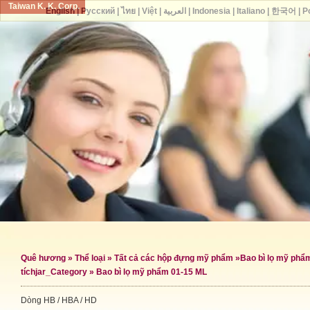
Taiwan K. K. Corp.
English
|
Русский
|
ไทย
|
Việt
|
العربية
|
Indonesia
|
Italiano
|
한국어
|
P
Quê hương
»
Thể loại
»
Tất cả các hộp đựng mỹ phẩm
»
Bao bì lọ mỹ phẩ
tích
jar_Category »
Bao bì lọ mỹ phẩm 01-15 ML
Dòng HB / HBA / HD