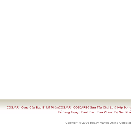
COSJAR
|
Cung Cấp Bao Bì Mỹ PhẩmCOSJAR
|
COSJARBộ Sưu Tập Chai Lọ & Hộp Đựn
Kế Sang Trọng
|
Danh Sách Sản Phẩm
|
Bộ Sản Ph
Copyright © 2026 Ready-Market Online Corporat