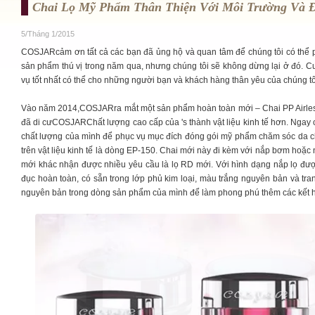
Chai Lọ Mỹ Phẩm Thân Thiện Với Môi Trường Và 
5/Tháng 1/2015
COSJARcảm ơn tất cả các bạn đã ủng hộ và quan tâm để chúng tôi có thể ph
sản phẩm thú vị trong năm qua, nhưng chúng tôi sẽ không dừng lại ở đó. C
vụ tốt nhất có thể cho những người bạn và khách hàng thân yêu của chúng tôi
Vào năm 2014,COSJARra mắt một sản phẩm hoàn toàn mới – Chai PP Airless
đã di cưCOSJARChất lượng cao cấp của 's thành vật liệu kinh tế hơn. Ngay cả
chất lượng của mình để phục vụ mục đích đóng gói mỹ phẩm chăm sóc da cho
trên vật liệu kinh tế là dòng EP-150. Chai mới này đi kèm với nắp bơm hoặ
mới khác nhận được nhiều yêu cầu là lọ RD mới. Với hình dạng nắp lọ được
đục hoàn toàn, có sẵn trong lớp phủ kim loại, màu trắng nguyên bản và tra
nguyên bản trong dòng sản phẩm của mình để làm phong phú thêm các kết h