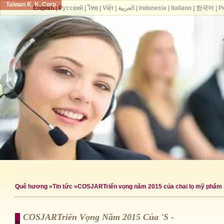
Taiwan K. K. Corp.
English
|
Русский
|
ไทย
|
Việt
|
العربية
|
Indonesia
|
Italiano
|
한국어
|
P
Quê hương
»
Tin tức
»COSJARTriển vọng năm 2015 của chai lọ mỹ phẩm
COSJARTriển Vọng Năm 2015 Của 's -