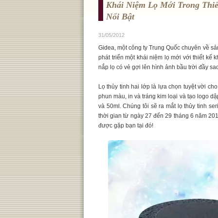
Khái Niệm Lọ Mới Trong Thi
Nổi Bật
31/05/2012
Gidea, một công ty Trung Quốc chuyên về sả
phát triển một khái niệm lọ mới với thiết kế 
nắp lọ có vẻ gợi lên hình ảnh bầu trời đầy sa
Lọ thủy tinh hai lớp là lựa chọn tuyệt vời c
phun màu, in và tráng kim loại và tạo logo d
và 50ml. Chúng tôi sẽ ra mắt lọ thủy tinh seri
thời gian từ ngày 27 đến 29 tháng 6 năm 20
được gặp bạn tại đó!