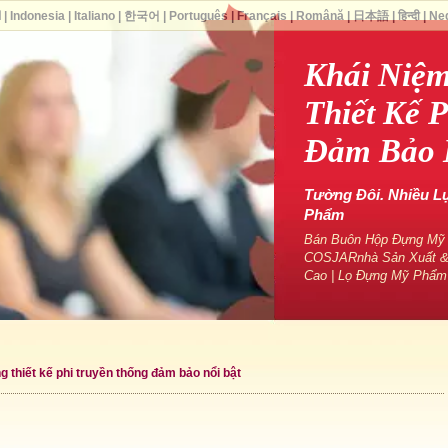
ا
|
Indonesia
|
Italiano
|
한국어
|
Português
|
Français
|
Română
|
日本語
|
हिन्दी
|
Ne
Khái Niệm
Thiết Kế 
Đảm Bảo 
Tường Đôi. Nhiều L
Phẩm
Bán Buôn Hộp Đựng Mỹ P
COSJARnhà Sản Xuất &
Cao | Lọ Đựng Mỹ Phẩm
g thiết kế phi truyền thống đảm bảo nổi bật