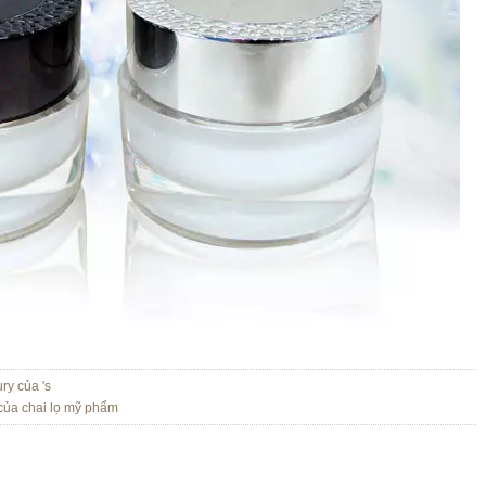
y của 's
ủa chai lọ mỹ phẩm