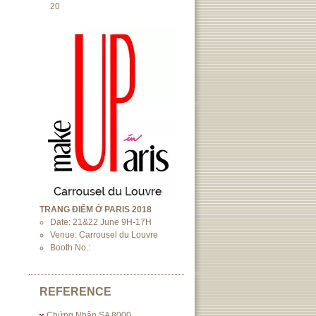
20
TRANG ĐIỂM Ở PARIS 2018
Date: 21&22 June 9H-17H
Venue: Carrousel du Louvre
Booth No.:
REFERENCE
Chứng Nhận SA 8000