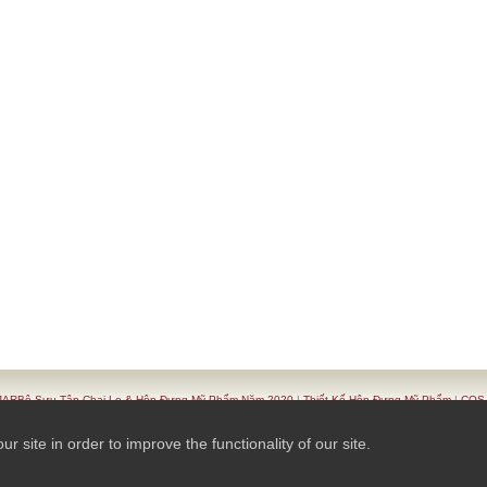
ARBộ Sưu Tập Chai Lọ & Hộp Đựng Mỹ Phẩm Năm 2020
|
Thiết Kế Hộp Đựng Mỹ Phẩm
|
COSJ
|
Danh Sách Sản Phẩm
|
Bộ Sản Phẩm Đựng Mỹ Phẩm
|
Liên HệCOSJAR
|
TAIWAN K.K.- COSJAR
site in order to improve the functionality of our site.
© 2026 Ready-Market Online Corporation All Rights Reserved. Powered By
Ready-Market Online 