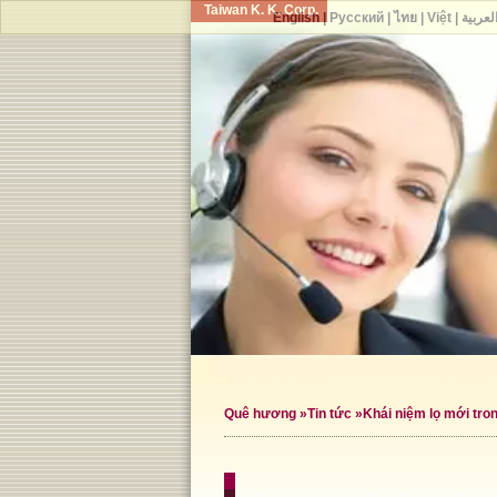
Taiwan K. K. Corp.
English
|
Русский
|
ไทย
|
Việt
|
لعربية
Quê hương
»
Tin tức
»Khái niệm lọ mới tron