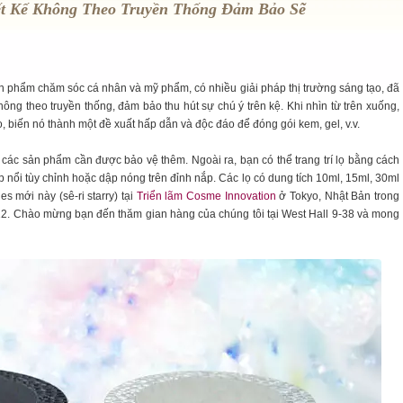
ết Kế Không Theo Truyền Thống Đảm Bảo Sẽ
n phẩm chăm sóc cá nhân và mỹ phẩm, có nhiều giải pháp thị trường sáng tạo, đã
không theo truyền thống, đảm bảo thu hút sự chú ý trên kệ. Khi nhìn từ trên xuống,
o, biến nó thành một đề xuất hấp dẫn và độc đáo để đóng gói kem, gel, v.v.
ho các sản phẩm cần được bảo vệ thêm. Ngoài ra, bạn có thể trang trí lọ bằng cách
ập nổi tùy chỉnh hoặc dập nóng trên đỉnh nắp. Các lọ có dung tích 10ml, 15ml, 30ml
es mới này (sê-ri starry) tại
Triển lãm Cosme Innovation
ở Tokyo, Nhật Bản trong
12. Chào mừng bạn đến thăm gian hàng của chúng tôi tại West Hall 9-38 và mong