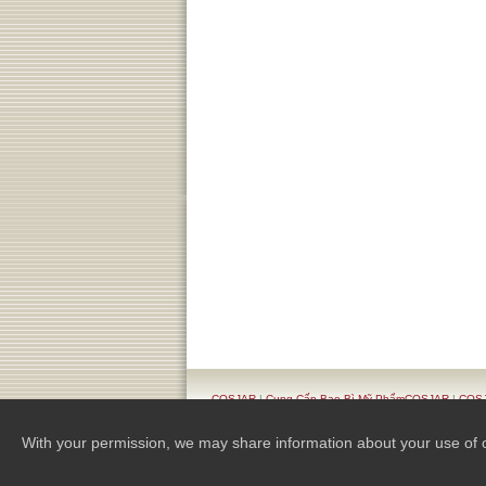
COSJAR
|
Cung Cấp Bao Bì Mỹ PhẩmCOSJAR
|
COSJ
Kế Sang Trọng
With your permission, we may share information about your use of our 
Copyright 