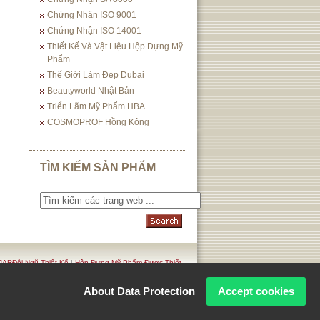
Chứng Nhận ISO 9001
Chứng Nhận ISO 14001
Thiết Kế Và Vật Liệu Hộp Đựng Mỹ
Phẩm
Thế Giới Làm Đẹp Dubai
Beautyworld Nhật Bản
Triển Lãm Mỹ Phẩm HBA
COSMOPROF Hồng Kông
TÌM KIẾM SẢN PHẨM
ARĐội Ngũ Thiết Kế
|
Hộp Đựng Mỹ Phẩm Được Thiết
. Privacy Policy
About Data Protection
Accept cookies
Corporation