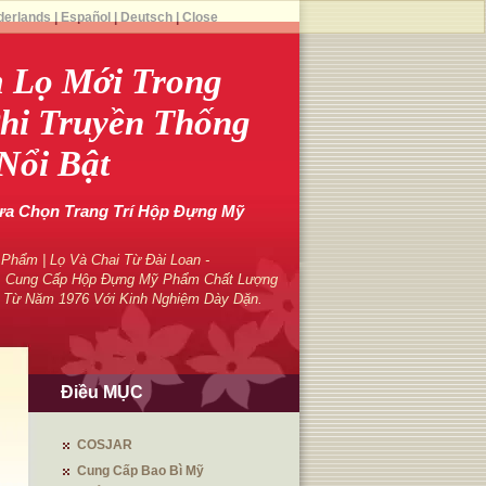
derlands
|
Español
|
Deutsch
|
Close
 Lọ Mới Trong
Phi Truyền Thống
Nổi Bật
ựa Chọn Trang Trí Hộp Đựng Mỹ
hẩm | Lọ Và Chai Từ Đài Loan -
 Cung Cấp Hộp Đựng Mỹ Phẩm Chất Lượng
 Từ Năm 1976 Với Kinh Nghiệm Dày Dặn.
Điều MỤC
COSJAR
Cung Cấp Bao Bì Mỹ