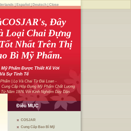
derlands
|
Español
|
Deutsch
|
Close
àCOSJAR's, Đây
à Loại Chai Đựng
ốt Nhất Trên Thị
ao Bì Mỹ Phẩm.
Mỹ Phẩm Được Thiết Kế Với
Và Sự Tinh Tế
hẩm | Lọ Và Chai Từ Đài Loan -
 Cung Cấp Hộp Đựng Mỹ Phẩm Chất Lượng
 Từ Năm 1976 Với Kinh Nghiệm Dày Dặn.
Điều MỤC
COSJAR
Cung Cấp Bao Bì Mỹ