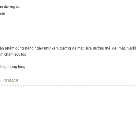
em dưỡng da
eld
ản phẩm dùng hàng ngày như kem dưỡng da mặt, sữa dưỡng thể, gel mắt, huyết
ẩm chăm sóc tóc
hiệp dạng lỏng.
ẩm -COSJAR