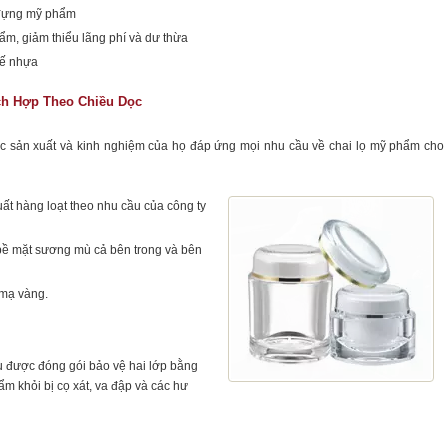
 đựng mỹ phẩm
m, giảm thiểu lãng phí và dư thừa
hế nhựa
ích Hợp Theo Chiều Dọc
lực sản xuất và kinh nghiệm của họ đáp ứng mọi nhu cầu về chai lọ mỹ phẩm cho
ất hàng loạt theo nhu cầu của công ty
n bề mặt sương mù cả bên trong và bên
 mạ vàng.
 được đóng gói bảo vệ hai lớp bằng
m khỏi bị cọ xát, va đập và các hư