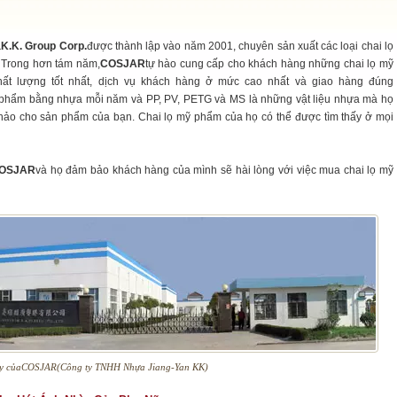
K.K. Group Corp.
được thành lập vào năm 2001, chuyên sản xuất các loại chai lọ
 Trong hơn tám năm,
COSJAR
tự hào cung cấp cho khách hàng những chai lọ mỹ
t lượng tốt nhất, dịch vụ khách hàng ở mức cao nhất và giao hàng đúng
mỹ phẩm bằng nhựa mỗi năm và PP, PV, PETG và MS là những vật liệu nhựa mà họ
ảo cho sản phẩm của bạn. Chai lọ mỹ phẩm của họ có thể được tìm thấy ở mọi
OSJAR
và họ đảm bảo khách hàng của mình sẽ hài lòng với việc mua chai lọ mỹ
y củaCOSJAR(Công ty TNHH Nhựa Jiang-Yan KK)