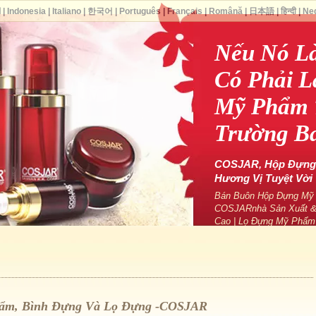
ا
|
Indonesia
|
Italiano
|
한국어
|
Português
|
Français
|
Română
|
日本語
|
हिन्दी
|
Ne
Nếu Nó L
Có Phải L
Mỹ Phẩm T
Trường B
COSJAR, Hộp Đựng 
Hương Vị Tuyệt Vời 
Bán Buôn Hộp Đựng Mỹ P
COSJARnhà Sản Xuất &
Cao | Lọ Đựng Mỹ Phẩm
hẩm, Bình Đựng Và Lọ Đựng -COSJAR