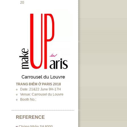
20
TRANG ĐIỂM Ở PARIS 2018
Date: 21&22 June 9H-17H
Venue: Carrousel du Louvre
Booth No.:
REFERENCE
Chứng Nhận SA 8000