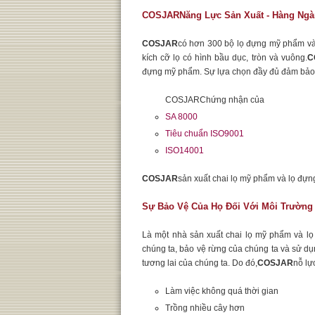
COSJARNăng Lực Sản Xuất - Hàng Ngà
COSJAR
có hơn 300 bộ lọ đựng mỹ phẩm và
kích cỡ lọ có hình bầu dục, tròn và vuông.
C
đựng mỹ phẩm. Sự lựa chọn đầy đủ đảm bảo
COSJARChứng nhận của
SA 8000
Tiêu chuẩn ISO9001
ISO14001
COSJAR
sản xuất chai lọ mỹ phẩm và lọ đự
Sự Bảo Vệ Của Họ Đối Với Môi Trường 
Là một nhà sản xuất chai lọ mỹ phẩm và l
chúng ta, bảo vệ rừng của chúng ta và sử dụ
tương lai của chúng ta. Do đó,
COSJAR
nỗ lự
Làm việc không quá thời gian
Trồng nhiều cây hơn