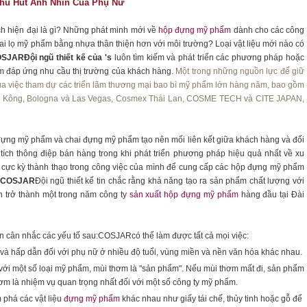
hu Hút Ánh Nhìn Của Phụ Nữ
 hiện đại là gì? Những phát minh mới về
hộp đựng mỹ phẩm
dành cho các công
ai lọ mỹ phẩm bằng nhựa thân thiện hơn với môi trường? Loại vật liệu mới nào có
SJARĐội ngũ thiết kế của 's
luôn tìm kiếm và phát triển các phương pháp hoặc
ằm đáp ứng nhu cầu thị trường của khách hàng.
Một trong những nguồn lực để giữ
qua việc tham dự các triển lãm thương mại bao bì mỹ phẩm lớn hàng năm, bao gồm
ông, Bologna và Las Vegas, Cosmex Thái Lan, COSME TECH và CITE JAPAN,
 đựng mỹ phẩm và chai đựng mỹ phẩm tạo nên mối liên kết giữa khách hàng và đối
tích thông điệp bán hàng trong khi phát triển phương pháp hiệu quả nhất về xu
cực kỳ thành thạo trong công việc của mình để cung cấp các hộp đựng mỹ phẩm
COSJAR
Đội ngũ thiết kế tin chắc rằng khả năng tạo ra sản phẩm chất lượng với
ôn trở thành một trong năm công ty
sản xuất hộp đựng mỹ phẩm
hàng đầu tại Đài
ần cân nhắc các yếu tố sau:COSJARcó thể làm được tất cả mọi việc:
 và hấp dẫn đối với phụ nữ ở nhiều độ tuổi, vùng miền và nền văn hóa khác nhau.
với một số loại mỹ phẩm, mùi thơm là "sản phẩm". Nếu mùi thơm mất đi, sản phẩm
ơm là nhiệm vụ quan trọng nhất đối với một số công ty mỹ phẩm.
 phá các vật liệu
đựng mỹ phẩm
khác nhau như giấy tái chế, thủy tinh hoặc gỗ để