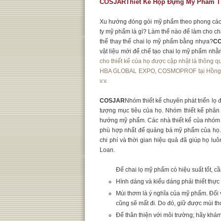
COSJARThiết Kế Hộp Đựng Mỹ Phẩm T
Xu hướng đóng gói mỹ phẩm theo phong cách
ty mỹ phẩm là gì? Làm thế nào để làm cho ch
thể thay thế chai lọ mỹ phẩm bằng nhựa?
CO
vật liệu mới để chế tạo chai lọ mỹ phẩm nh
cho thiết kế của họ được cập nhật là thông 
HBA GLOBAL EXPO, COSMOPROF tại Hồng K
v.v.
COSJAR
Nhóm thiết kế chuyên phát triển lọ
tượng mục tiêu của họ. Nhóm thiết kế phân 
hướng mỹ phẩm. Các nhà thiết kế của nhóm 
phù hợp nhất để quảng bá mỹ phẩm của họ.
chi phí và thời gian hiệu quả đã giúp họ lu
Loan.
Để chai lọ mỹ phẩm có hiệu suất tốt, c
Hình dáng và kiểu dáng phải thiết thực
Mùi thơm là ý nghĩa của mỹ phẩm. Đối 
cũng sẽ mất đi. Do đó, giữ được mùi th
Để thân thiện với môi trường; hãy khám