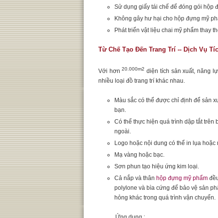
Sử dụng giấy tái chế để đóng gói hộp
Không gây hư hại cho hộp đựng mỹ phẩ
Phát triển vật liệu chai mỹ phẩm thay t
Từ Chế Tạo Đến Trang Trí -- Dịch Vụ T
20.000m2
Với hơn
diện tích sản xuất, năng 
nhiều loại đồ trang trí khác nhau.
Màu sắc có thể được chỉ định để sản xu
bạn.
Có thể thực hiện quá trình dập tắt trê
ngoài.
Logo hoặc nội dung có thể in lụa hoặc
Mạ vàng hoặc bạc.
Sơn phun tạo hiệu ứng kim loại.
Cả nắp và thân
hộp đựng mỹ phẩm
đều
polylone và bìa cứng để bảo vệ sản phẩ
hỏng khác trong quá trình vận chuyển.
Ứng dụng :