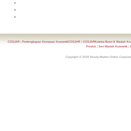
COSJAR
|
Perlengkapan Kemasan KosmetikCOSJAR
|
COSJARKoleksi Botol & Wadah Ko
Produk
|
Seri Wadah Kosmetik
|
Copyright © 2026 Ready-Market Online Corporat