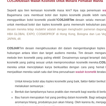
COSJARDesain Wadah Kosmetik Untuk Menarik Perhatian Wanita
Seperti apa tren kemasan kosmetik masa kini? Apa saja penemuan
wa
Bagaimana cara membuat botol dan toples kosmetik plastik lebih ram
menggantikan botol kosmetik plastik?
COSJARTim
desain selalu mencar
untuk membuat botol dan toples kosmetik guna memenuhi kebutuhan pasa
desain mereka tetap mutakhir adalah dengan menghadiri pameran dagang 
HBA GLOBAL EXPO, COSMOPROF di Hong Kong, Bologna dan Las Veg
JAPAN, dll.
COSJAR
Tim desain mengkhususkan diri dalam mengembangkan toples k
hubungan antara klien dan target audiens mereka. Tim desain mengan
metode tren kosmetik yang paling efektif. Desainernya sangat terampil 
kosmetik yang paling sesuai untuk mempromosikan kosmetik mereka.
COS
mereka untuk menciptakan karya berkualitas dengan cara yang hemat b
menjadikan mereka salah satu dari lima perusahaan
wadah kosmetik
teratas
Untuk kinerja botol atau toples kosmetik yang baik, faktor-faktor b
melakukan semuanya :
Bentuk dan tampilannya harus praktis dan menarik bagi wanita di berb
Bau harum merupakan hal yang penting dalam kosmetik. Bagi sebagia
aromanya hilang, produknya pun akan hilang. Oleh karena itu, menja