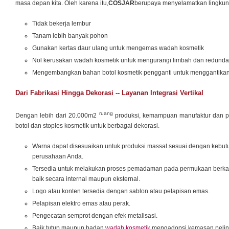
masa depan kita. Oleh karena itu,
COSJAR
berupaya menyelamatkan lingku
Tidak bekerja lembur
Tanam lebih banyak pohon
Gunakan kertas daur ulang untuk mengemas wadah kosmetik
Nol kerusakan wadah kosmetik untuk mengurangi limbah dan redunda
Mengembangkan bahan botol kosmetik pengganti untuk menggantikan 
Dari Fabrikasi Hingga Dekorasi -- Layanan Integrasi Vertikal
ruang
Dengan lebih dari 20.000m2
produksi, kemampuan manufaktur dan 
botol dan stoples kosmetik untuk berbagai dekorasi.
Warna dapat disesuaikan untuk produksi massal sesuai dengan kebu
perusahaan Anda.
Tersedia untuk melakukan proses pemadaman pada permukaan berka
baik secara internal maupun eksternal.
Logo atau konten tersedia dengan sablon atau pelapisan emas.
Pelapisan elektro emas atau perak.
Pengecatan semprot dengan efek metalisasi.
Baik tutup maupun badan
wadah kosmetik
mengadopsi kemasan peli