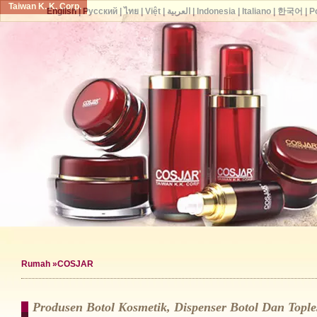
Taiwan K. K. Corp.
English
|
Русский
|
ไทย
|
Việt
|
العربية
|
Indonesia
|
Italiano
|
한국어
|
P
Rumah
»COSJAR
Produsen Botol Kosmetik, Dispenser Botol Dan Top