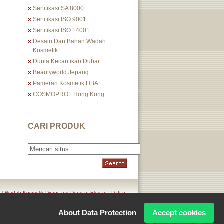
Sertifikasi SA 8000
Sertifikasi ISO 9001
Sertifikasi ISO 14001
Desain Dan Bahan Wadah
Kosmetik
Dunia Kecantikan Dubai
Beautyworld Jepang
Pameran Kosmetik HBA
COSMOPROF Hong Kong
CARI PRODUK
n
|
Wadah Kosmetik Dirancang Dengan Elegan
|
Daftar
About Data Protection
Accept cookies
Corporation