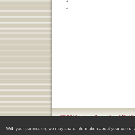
COSJAR
|
Perlengkapan Kemasan KosmetikCOSJAR
With your permission, we may share information about your use of our 
Copyright 