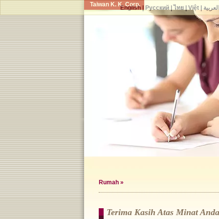
Taiwan K. K. Corp.
English
|
Русский
|
ไทย
|
Việt
|
لعربية
Rumah
»
Terima Kasih Atas Minat An