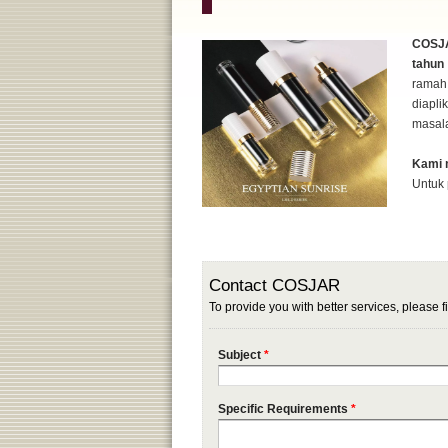
COSJA
tahun
ramah
diapl
masala
Kami 
Untuk 