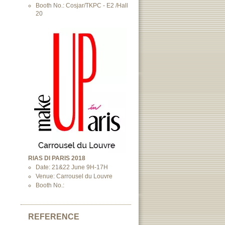
Booth No.: Cosjar/TKPC - E2 /Hall
20
RIAS DI PARIS 2018
Date: 21&22 June 9H-17H
Venue: Carrousel du Louvre
Booth No.:
REFERENCE