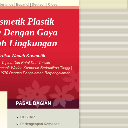
derlands
|
Español
|
Deutsch
|
Close
metik Plastik
g Dengan Gaya
h Lingkungan
ertikal Wadah Kosmetik
 Toples Dan Botol Dari Taiwan -
sok Wadah Kosmetik Berkualitas Tinggi |
k 1976 Dengan Pengalaman Berpengalaman.
PASAL BAGIAN
COSJAR
Perlengkapan Kemasan