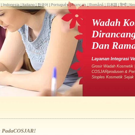
ا
|
Indonesia
|
Italiano
|
한국어
|
Português
|
Français
|
Română
|
日本語
|
हिन्दी
|
Ne
Wadah Kos
Dirancan
Dan Rama
Layanan Integrasi V
Grosir Wadah Kosmetik |
COSJARprodusen & Pema
Stoples Kosmetik Seja
da PadaCOSJAR!