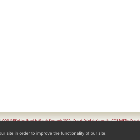
|
COSJARKoleksi Botol & Wadah Kosmetik 2020
|
Desain Wadah Kosmetik
|
COSJARTim Desai
Produk
|
Seri Wadah Kosmetik
|
KontakCOSJAR
|
TAIWAN K.K.- COSJAR. Privacy Policy
site in order to improve the functionality of our site.
© 2026 Ready-Market Online Corporation All Rights Reserved. Powered By
Ready-Market Online 