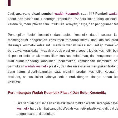
Jadi,
apa yang dicari pembeli
wadah kosmetik
saat ini? Pembeli
wadah
kebutuhan pasar untuk berbagai keperluan. "Seperti itulah tampilan boto
karena itu, menciptakan citra untuk usia, wilayah, harga, dan penggunaan tert
Penampilan botol kosmetik dan toples kosmetik dapat secara la
memengaruhi pengenalan konsumen terhadap merek dan kualitas prod
Biasanya kosmetik kelas satu memiliki wadah kelas satu; setiap merek k
berupaya keras dalam wadah produk plastiknya seperti toples kosmetik, bot
dispenser botol untuk memastikan kualitas, keindahan, dan kenyamanan 
Dari sudut pandang konsumen, pencetakan, kemudahan membuka, se
permukaan
wadah kosmetik
plastik , dan desain eksterior merupakan faktor 
yang harus dipertimbangkan saat memilih produk kosmetik. Kecuali 
eksterior, semua faktor lainnya terkait erat dengan kinerja bahan k
kosmetik.
Pertimbangan Wadah Kosmetik Plastik Dan Botol Kosmetik:
Jika sebuah perusahaan kosmetik menargetkan wanita setengah bay
kosmetik
harus terlihat canggih. Wadah kosmetik plastik yang dibuat
anggun sangat diperlukan.