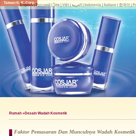
Taiwan K. K. Corp.
English
|
Русский
|
ไทย
|
Việt
|
العربية
|
Indonesia
|
Italiano
|
한국어
|
P
Rumah
»Desain Wadah Kosmetik
Faktor Pemasaran Dan Munculnya Wadah Kosmetik 