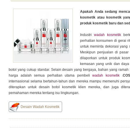
Apakah Anda sedang mencar
kosmetik atau kosmetik ya
produk kosmetik baru dan sed
Industri
wadah kosmetik
berk
perhatian konsumen di gerai r
untuk meminta dekorasi yang s
Meskipun penjualan di pasar
dilaporkan untuk produk kos
kemasan yang unik dan daya 
botol yang cukup standar. Selain desain yang bergaya, bahan yang ramah l
harga adalah semua perhatian utama pembeli
wadah kosmetik .
CO
internasional selama bertahun-tahun dan mereka mampu memenuhi pers
diterapkan untuk desain botol kosmetik klien mereka, dan juga diter
pemahaman mereka tentang isu lingkungan.
Desain Wadah Kosmetik