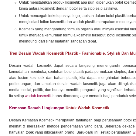
Untuk menstabilkan produk kosmetik apa pun, diperlukan botol kosmet
kimia antara kosmetik dengan botol serta stoples plastiknya.
Untuk mencegah terkelupasnya logo, lapisan dalam botol plastik berb
mengisolasi lotion kosmetik dan wadah plastik merupakan metode yan
Kosmetik yang mengandung formula organik atau minyak esensial me
untuk menjaga kemurnian formula kosmetik tersebut; botol kosmetik p
melindungi dari sinar matahari sangatlah tepat.
Tren Desain Wadah Kosmetik Plastik - Fashionable, Stylish Dan M
Desain wadah kosmetik dapat secara langsung memengaruhi pemasara
kemudahan membuka, sentuhan botol plastik pada permukaan stoples, dan uj
atau losion kosmetik dan bahan plastik, kita dapat menghindari beber
perlindungan, dan tampilan desain wadah kosmetik juga akan ditingkatka
media, sosial, politik, dan budaya memiliki pengaruh yang signifikan terh
itu setiap
wadah kosmetik
harus dirancang agar menarik bagi penduduk set
Kemasan Ramah Lingkungan
Untuk Wadah Kosmetik
Desain Kemasan Kosmetik merupakan tantangan bagi perusahaan botol 
melihat & merasakan metode pengemasan yang baru. Beberapa dekade l
hanyalah topik yang dibicarakan orang. Baru-baru ini, setiap perusahaan
w