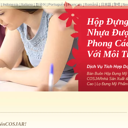
ا
|
Indonesia
|
Italiano
|
한국어
|
Português
|
Français
|
Română
|
日本語
|
हिन्दी
|
Ne
Hộp Đựng
Nhựa Được
Phong Cá
Với Môi 
Dịch Vụ Tích Hợp D
Bán Buôn Hộp Đựng Mỹ P
COSJARnhà Sản Xuất &
Cao | Lọ Đựng Mỹ Phẩm
ĐếnCOSJAR!