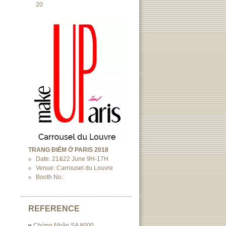
20
TRANG ĐIỂM Ở PARIS 2018
Date: 21&22 June 9H-17H
Venue: Carrousel du Louvre
Booth No.:
REFERENCE
Chứng Nhận SA 8000