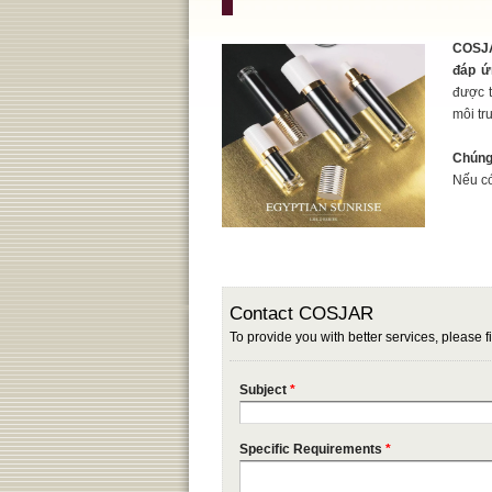
COSJA
đáp ứ
được 
môi tr
Chúng
Nếu có