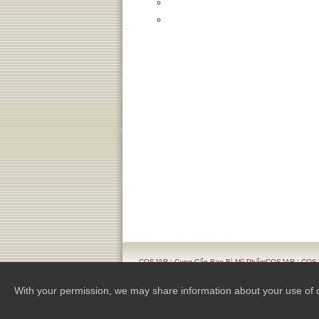
COSJAR
|
Cung Cấp Bao Bì Mỹ PhẩmCOSJAR
|
COSJ
Kế Sang Trọng
With your permission, we may share information about your use of our 
Copyright 