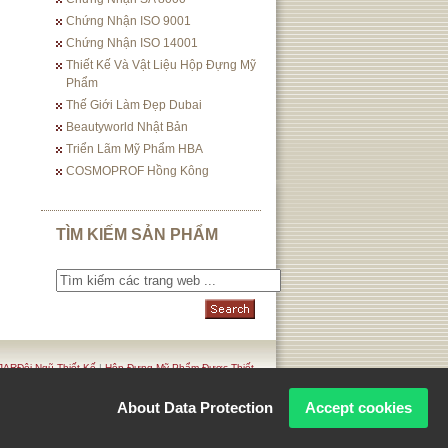
Chứng Nhận ISO 9001
Chứng Nhận ISO 14001
Thiết Kế Và Vật Liệu Hộp Đựng Mỹ
Phẩm
Thế Giới Làm Đẹp Dubai
Beautyworld Nhật Bản
Triển Lãm Mỹ Phẩm HBA
COSMOPROF Hồng Kông
TÌM KIẾM SẢN PHẨM
ARĐội Ngũ Thiết Kế
|
Hộp Đựng Mỹ Phẩm Được Thiết
. Privacy Policy
About Data Protection
Accept cookies
Corporation