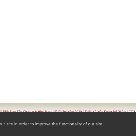
ARBộ Sưu Tập Chai Lọ & Hộp Đựng Mỹ Phẩm Năm 2020
|
Thiết Kế Hộp Đựng Mỹ Phẩm
|
COSJ
|
Danh Sách Sản Phẩm
|
Bộ Sản Phẩm Đựng Mỹ Phẩm
|
Liên HệCOSJAR
|
TAIWAN K.K.- COSJAR
site in order to improve the functionality of our site.
© 2026 Ready-Market Online Corporation All Rights Reserved. Powered By
Ready-Market Online 