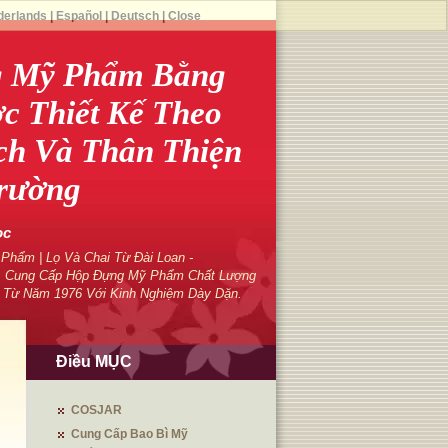
derlands
|
Español
|
Deutsch
|
Close
 Mỹ Phẩm Bằng
 Thiết Kế Theo
ch Và Thân Thiện
Trường
ọc
hẩm | Lọ Và Chai Từ Đài Loan -
 Cung Cấp Hộp Đựng Mỹ Phẩm Chất Lượng
 Từ Năm 1976 Với Kinh Nghiệm Dày Dặn.
Điều MỤC
COSJAR
Cung Cấp Bao Bì Mỹ