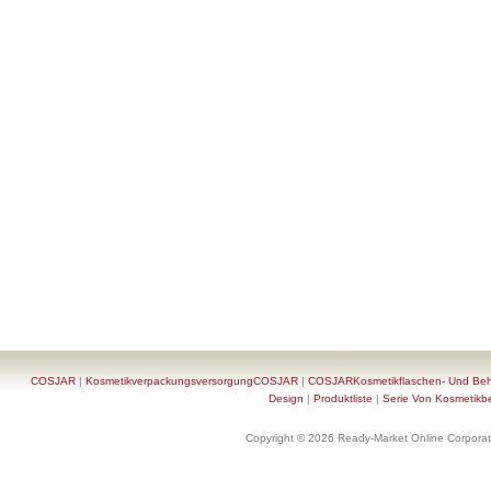
COSJAR
|
KosmetikverpackungsversorgungCOSJAR
|
COSJARKosmetikflaschen- Und Behä
Design
|
Produktliste
|
Serie Von Kosmetikb
Copyright © 2026 Ready-Market Online Corporat