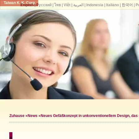
Taiwan K. K. Corp.
English
|
Русский
|
ไทย
|
Việt
|
العربية
|
Indonesia
|
Italiano
|
한국어
|
P
Zuhause
»
News
»Neues Gefäßkonzept in unkonventionellem Design, das ga