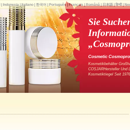
ا
|
Indonesia
|
Italiano
|
한국어
|
Português
|
Français
|
Română
|
日本語
|
हिन्दी
|
Ne
Sie Suche
Informati
„Cosmopro
Cosmetic Cosmoprof 
Kosmetikbehälter Großha
COSJARHersteller Und Li
Kosmetiktiegel Seit 1976