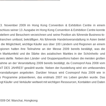
 13. November 2009 im Hong Kong Convention & Exhibition Centre in einem
Abschluss seiner 13. Ausgabe im Hong Kong Convention & Exhibition Centre konnte
tellern und Besuchern verzeichnen und seine Position als führende Business-to-
Branchen umfasst, bekräftigen. Als führende Handelsveranstaltung in Asien bietet
 die Möglichkeit, wichtige Käufer aus über 100 Ländern und Regionen an einem
egionen hatten ihre Teilnahme an der Messe 2009 bereits bestätigt, was die
 Marktumfeld und die Stärke des asiatischen Marktes in der Schönheits- und
eis stellte. Neben den Länder- und Gruppenpavillons haben die meisten großen
ahme an der Veranstaltung 2009 bereits bestätigt, da Cosmoprof Asia 2008 vom
 DES JAHRES“ gewählt wurde. Neben der Ausstellung wird ein umfassendes
ranstaltungen angeboten. Darüber hinaus wird Cosmoprof Asia 2009 wie in
rs Programme präsentieren, das erstmals 2007 ins Leben gerufen wurde. Das
ngt Käufer und Verkäufer weltweit mit wichtigen Ressourcen, Kontakten und Daten
09 Ort: Wanchai, Hongkong