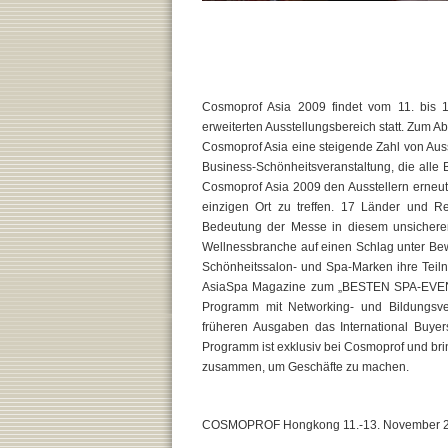
Cosmoprof Asia 2009 findet vom 11. bis
erweiterten Ausstellungsbereich statt. Zum 
Cosmoprof Asia eine steigende Zahl von Auss
Business-Schönheitsveranstaltung, die alle 
Cosmoprof Asia 2009 den Ausstellern erneut
einzigen Ort zu treffen. 17 Länder und R
Bedeutung der Messe in diesem unsicheren
Wellnessbranche auf einen Schlag unter Bew
Schönheitssalon- und Spa-Marken ihre Teiln
AsiaSpa Magazine zum „BESTEN SPA-EVENT
Programm mit Networking- und Bildungsve
früheren Ausgaben das International Buye
Programm ist exklusiv bei Cosmoprof und bri
zusammen, um Geschäfte zu machen.
COSMOPROF Hongkong 11.-13. November 20