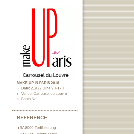
MAKE-UP IN PARIS 2018
Date: 21&22 June 9H-17H
Venue: Carrousel du Louvre
Booth No.:
REFERENCE
SA 8000-Zertifizierung