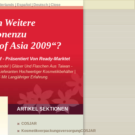
derlands
|
Español
|
Deutsch
|
Close
n Weitere
onenzu
f Asia 2009“?
- Präsentiert Von Ready-Marktet
ndel | Gläser Und Flaschen Aus Taiwan -
eferanten Hochwertiger Kosmetikbehälter |
 Mit Langjähriger Erfahrung.
ARTIKEL SEKTIONEN
COSJAR
KosmetikverpackungsversorgungCOSJAR