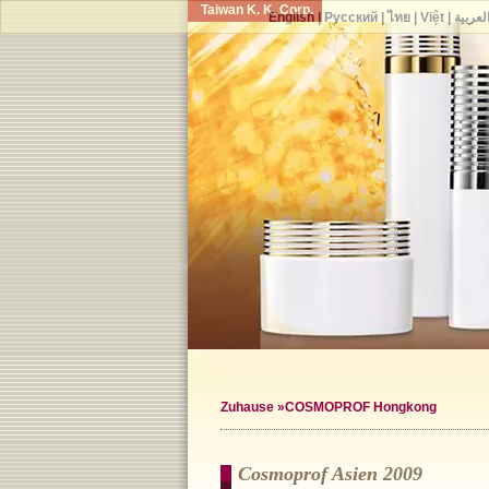
Taiwan K. K. Corp.
English
|
Русский
|
ไทย
|
Việt
|
لعربية
Zuhause
»COSMOPROF Hongkong
Cosmoprof Asien 2009