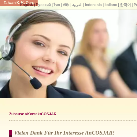
Taiwan K. K. Corp.
English
|
Русский
|
ไทย
|
Việt
|
العربية
|
Indonesia
|
Italiano
|
한국어
|
P
Zuhause
»KontaktCOSJAR
Vielen Dank Für Ihr Interesse AnCOSJAR!