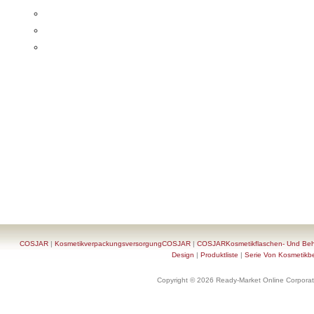
COSJAR
|
KosmetikverpackungsversorgungCOSJAR
|
COSJARKosmetikflaschen- Und Behä
Design
|
Produktliste
|
Serie Von Kosmetikb
Copyright © 2026 Ready-Market Online Corporat