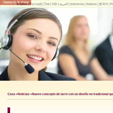
Taiwan K. K. Corp.
English
|
Русский
|
ไทย
|
Việt
|
العربية
|
Indonesia
|
Italiano
|
한국어
|
P
Casa
»
Noticias
»Nuevo concepto de tarro con un diseño no tradicional qu