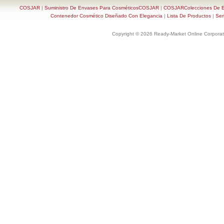
COSJAR
|
Suministro De Envases Para CosméticosCOSJAR
|
COSJARColecciones De En
Contenedor Cosmético Diseñado Con Elegancia
|
Lista De Productos
|
Ser
Copyright © 2026 Ready-Market Online Corporat