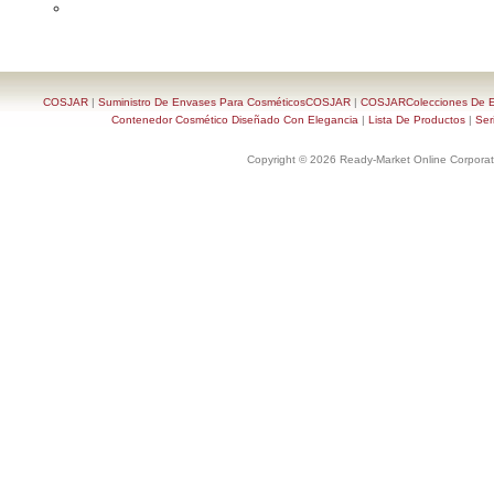
COSJAR
|
Suministro De Envases Para CosméticosCOSJAR
|
COSJARColecciones De En
Contenedor Cosmético Diseñado Con Elegancia
|
Lista De Productos
|
Ser
Copyright © 2026 Ready-Market Online Corporat