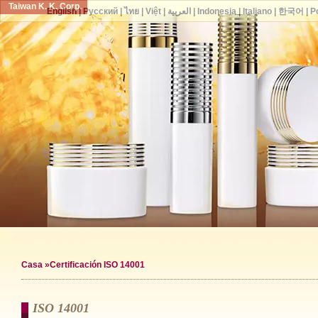
Taiwan K. K. Corp.
English
|
Русский
|
ไทย
|
Việt
|
العربية
|
Indonesia
|
Italiano
|
한국어
|
P
Casa
»Certificación ISO 14001
ISO 14001