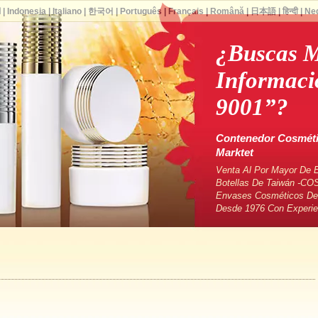
ا
|
Indonesia
|
Italiano
|
한국어
|
Português
|
Français
|
Română
|
日本語
|
हिन्दी
|
Ne
¿Buscas 
Informaci
9001”?
Contenedor Cosmétic
Marktet
Venta Al Por Mayor De 
Botellas De Taiwán -CO
Envases Cosméticos De 
Desde 1976 Con Experie