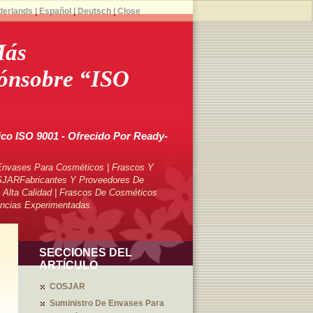
derlands
|
Español
|
Deutsch
|
Close
Más
ónsobre “ISO
o ISO 9001 - Ofrecido Por Ready-
Envases Para Cosméticos | Frascos Y
SJARFabricantes Y Proveedores De
Alta Calidad | Frascos De Cosméticos
ncias Experimentadas.
SECCIONES DEL
ARTÍCULO
COSJAR
Suministro De Envases Para