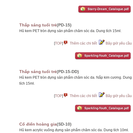
Starry-Dream_Catalogue.pdf
Thắp sáng tuổi trẻ
(PD-15)
Hũ kem PET tròn đựng sản phẩm chăm sóc da. Dung tích 15ml.
[
TOP
]
Thêm các chi tiết
Bây giờ yêu cầu
Sparkling-Youth_Catalogue.pdf
Thắp sáng tuổi trẻ
(PD-15-DD)
Hũ kem PET tròn đựng sản phẩm chăm sóc da. Nắp kim cương. Dung
tích 15ml.
[
TOP
]
Thêm các chi tiết
Bây giờ yêu cầu
Sparkling-Youth_Catalogue.pdf
Cổ điển hoàng gia
(SD-10)
Hũ kem acrylic vuông đựng sản phẩm chăm sóc da. Dung tích 10ml.