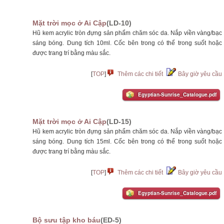
Mặt trời mọc ở Ai Cập
(LD-10)
Hũ kem acrylic tròn đựng sản phẩm chăm sóc da. Nắp viền vàng/bạc
sáng bóng. Dung tích 10ml. Cốc bên trong có thể trong suốt hoặc
được trang trí bằng màu sắc.
[
TOP
]
Thêm các chi tiết
Bây giờ yêu cầu
Egyptian-Sunrise_Catalogue.pdf
Mặt trời mọc ở Ai Cập
(LD-15)
Hũ kem acrylic tròn đựng sản phẩm chăm sóc da. Nắp viền vàng/bạc
sáng bóng. Dung tích 15ml. Cốc bên trong có thể trong suốt hoặc
được trang trí bằng màu sắc.
[
TOP
]
Thêm các chi tiết
Bây giờ yêu cầu
Egyptian-Sunrise_Catalogue.pdf
Bộ sưu tập kho báu
(ED-5)