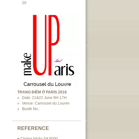
20
TRANG ĐIỂM Ở PARIS 2018
Date: 21&22 June 9H-17H
Venue: Carrousel du Louvre
Booth No.:
REFERENCE
Chứng Nhận SA 8000