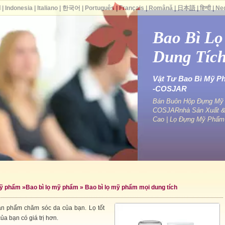
ا
|
Indonesia
|
Italiano
|
한국어
|
Português
|
Français
|
Română
|
日本語
|
हिन्दी
|
Ne
Bao Bì L
Dung Tíc
Vật Tư Bao Bì Mỹ P
-COSJAR
Bán Buôn Hộp Đựng Mỹ P
COSJARnhà Sản Xuất &
Cao | Lọ Đựng Mỹ Phẩm
mỹ phẩm
»
Bao bì lọ mỹ phẩm
» Bao bì lọ mỹ phẩm mọi dung tích
sản phẩm chăm sóc da của bạn. Lọ tốt
a bạn có giá trị hơn.