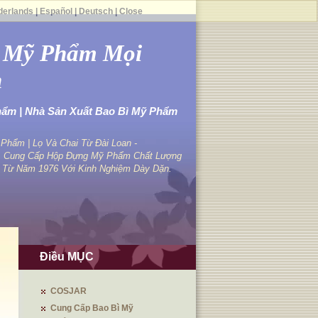
derlands
|
Español
|
Deutsch
|
Close
ọ Mỹ Phẩm Mọi
h
hẩm | Nhà Sản Xuất Bao Bì Mỹ Phẩm
hẩm | Lọ Và Chai Từ Đài Loan -
 Cung Cấp Hộp Đựng Mỹ Phẩm Chất Lượng
 Từ Năm 1976 Với Kinh Nghiệm Dày Dặn.
Điều MỤC
COSJAR
Cung Cấp Bao Bì Mỹ