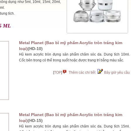
 thông dụng như 5ml, 10ml, 15ml, 20ml,
ml.
dung tích.
15 ML
Metal Planet (Bao bì mỹ phẩm Acrylic tròn tráng kim
loại)
(HD-10)
Hũ kem acrylic tròn đựng sản phẩm chăm sóc da. Dung tích 10ml.
Cốc bên trong có thể trong suốt hoặc được trang trí bằng màu sắc.
[
TOP
]
Thêm các chi tiết
Bây giờ yêu cầu
Metal Planet (Bao bì mỹ phẩm Acrylic tròn tráng kim
loại)
(HD-15)
Hũ kem acrylic tròn đựng sản phẩm chăm sóc da. Dung tích 15ml.