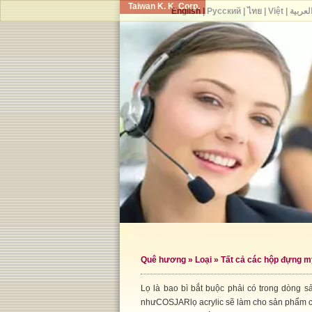
Taiwan K. K. Corp.
English
|
Русский
|
ไทย
|
Việt
|
لعربية
Quê hương
»
Loại
»
Tất cả các hộp đựng 
Lọ là bao bì bắt buộc phải có trong dòng 
nhưCOSJARlọ acrylic sẽ làm cho sản phẩm củ