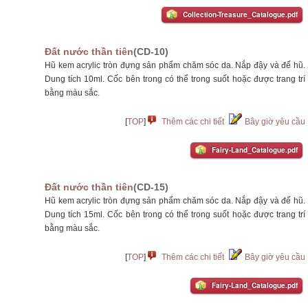
Collection-Treasure_Catalogue.pdf
Đất nước thần tiên
(CD-10)
Hũ kem acrylic tròn đựng sản phẩm chăm sóc da. Nắp đậy và đế hũ.
Dung tích 10ml. Cốc bên trong có thể trong suốt hoặc được trang trí
bằng màu sắc.
[
TOP
]
Thêm các chi tiết
Bây giờ yêu cầu
Fairy-Land_Catalogue.pdf
Đất nước thần tiên
(CD-15)
Hũ kem acrylic tròn đựng sản phẩm chăm sóc da. Nắp đậy và đế hũ.
Dung tích 15ml. Cốc bên trong có thể trong suốt hoặc được trang trí
bằng màu sắc.
[
TOP
]
Thêm các chi tiết
Bây giờ yêu cầu
Fairy-Land_Catalogue.pdf