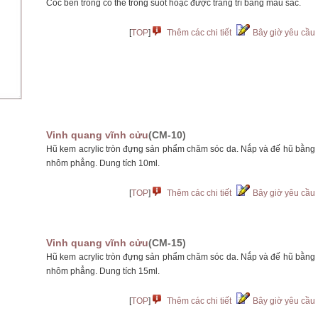
Cốc bên trong có thể trong suốt hoặc được trang trí bằng màu sắc.
[
TOP
]
Thêm các chi tiết
Bây giờ yêu cầu
Vinh quang vĩnh cửu
(CM-10)
Hũ kem acrylic tròn đựng sản phẩm chăm sóc da. Nắp và đế hũ bằng
nhôm phẳng. Dung tích 10ml.
[
TOP
]
Thêm các chi tiết
Bây giờ yêu cầu
Vinh quang vĩnh cửu
(CM-15)
Hũ kem acrylic tròn đựng sản phẩm chăm sóc da. Nắp và đế hũ bằng
nhôm phẳng. Dung tích 15ml.
[
TOP
]
Thêm các chi tiết
Bây giờ yêu cầu