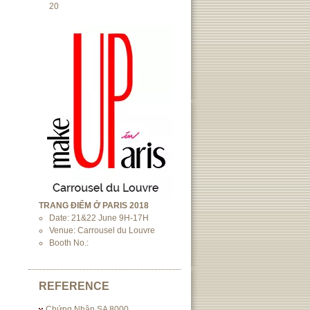
20
TRANG ĐIỂM Ở PARIS 2018
Date: 21&22 June 9H-17H
Venue: Carrousel du Louvre
Booth No.:
REFERENCE
Chứng Nhận SA 8000