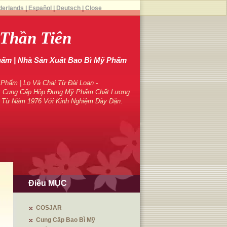
derlands
|
Español
|
Deutsch
|
Close
Thần Tiên
hẩm | Nhà Sản Xuất Bao Bì Mỹ Phẩm
hẩm | Lọ Và Chai Từ Đài Loan -
 Cung Cấp Hộp Đựng Mỹ Phẩm Chất Lượng
 Từ Năm 1976 Với Kinh Nghiệm Dày Dặn.
Điều MỤC
COSJAR
Cung Cấp Bao Bì Mỹ