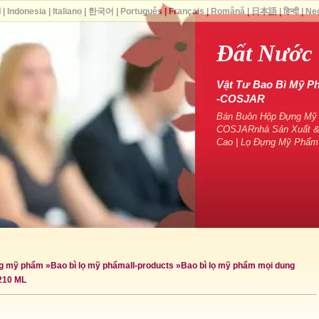
ا
|
Indonesia
|
Italiano
|
한국어
|
Português
|
Français
|
Română
|
日本語
|
हिन्दी
|
Ne
Đất Nước 
Vật Tư Bao Bì Mỹ P
-COSJAR
Bán Buôn Hộp Đựng Mỹ P
COSJARnhà Sản Xuất &
Cao | Lọ Đựng Mỹ Phẩm
ng mỹ phẩm
»
Bao bì lọ mỹ phẩm
all-products »
Bao bì lọ mỹ phẩm mọi dung
210 ML