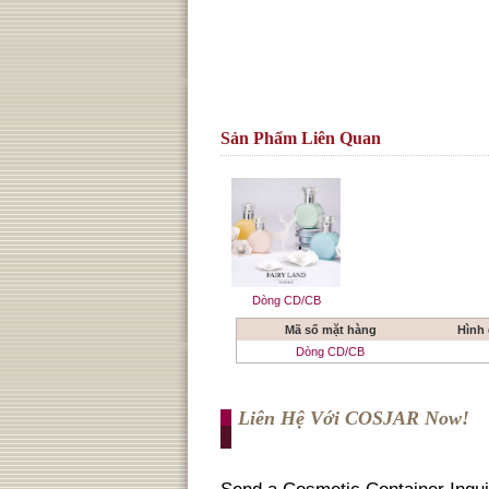
Sản Phẩm Liên Quan
Dòng CD/CB
Mã số mặt hàng
Hình
Dòng CD/CB
Liên Hệ Với COSJAR Now!