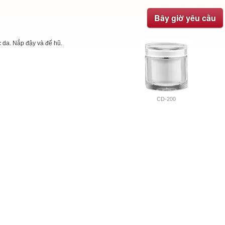
Bây giờ yêu cầu
 da. Nắp đậy và đế hũ.
CD-200