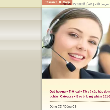
Taiwan K. K. Corp.
English
|
Русский
|
ไทย
|
Việt
|
لعربية
Quê hương
»
Thể loại
»
Tất cả các hộp đự
tích
jar_Category »
Bao bì lọ mỹ phẩm 151-
Dòng CD / Dòng CB