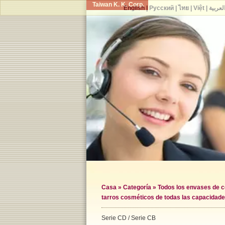
Taiwan K. K. Corp.
English
|
Русский
|
ไทย
|
Việt
|
لعربية
Casa
»
Categoría
»
Todos los envases de 
tarros cosméticos de todas las capacidad
Serie CD / Serie CB