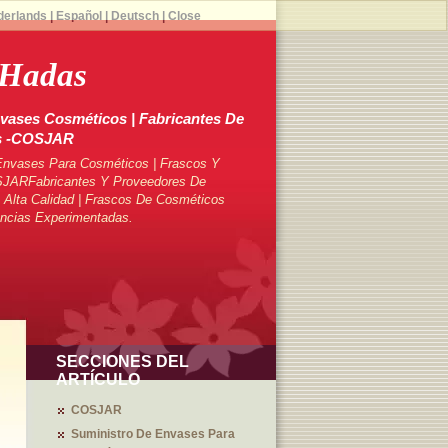
derlands
|
Español
|
Deutsch
|
Close
 Hadas
vases Cosméticos | Fabricantes De
s -COSJAR
Envases Para Cosméticos | Frascos Y
SJARFabricantes Y Proveedores De
Alta Calidad | Frascos De Cosméticos
ncias Experimentadas.
SECCIONES DEL
ARTÍCULO
COSJAR
Suministro De Envases Para