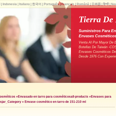
ا
|
Indonesia
|
Italiano
|
한국어
|
Português
|
Français
|
Română
|
日本語
|
हिन्दी
|
Ne
Tierra De
Suministros Para En
Envases Cosmético
Venta Al Por Mayor De 
Botellas De Taiwán -CO
Envases Cosméticos De 
Desde 1976 Con Experie
cosméticos
»
Envasado en tarro para cosméticos
all-products »
Envases para
es
jar_Category »
Envase cosmético en tarro de 151-210 ml