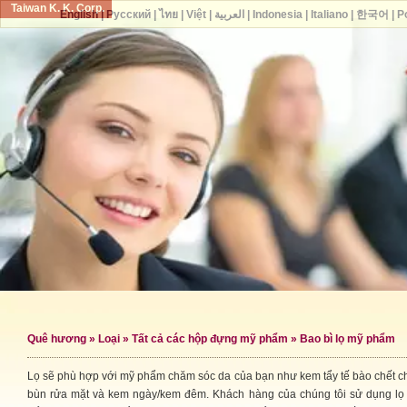
Taiwan K. K. Corp.
English
|
Русский
|
ไทย
|
Việt
|
العربية
|
Indonesia
|
Italiano
|
한국어
|
P
Quê hương
»
Loại
»
Tất cả các hộp đựng mỹ phẩm
» Bao bì lọ mỹ phẩm
Lọ sẽ phù hợp với mỹ phẩm chăm sóc da của bạn như kem tẩy tế bào chết c
bùn rửa mặt và kem ngày/kem đêm. Khách hàng của chúng tôi sử dụng lọ 