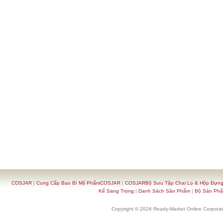
COSJAR
|
Cung Cấp Bao Bì Mỹ PhẩmCOSJAR
|
COSJARBộ Sưu Tập Chai Lọ & Hộp Đựn
Kế Sang Trọng
|
Danh Sách Sản Phẩm
|
Bộ Sản Ph
Copyright © 2026 Ready-Market Online Corporat