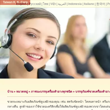
Taiwan K. K. Corp.
English
|
Русский
|
ไทย
|
Việt
|
العربية
|
Indonesia
|
Italiano
|
한국어
|
P
บ้าน
»
หมวดหมู่
»
ภาชนะบรรจุเครื่องสำอางทุกชนิด
» บรรจุภัณฑ์ขวดเครื่องสำอา
ขวดจะเหมาะกับผลิตภัณฑ์ดูแลผิวของคุณ เช่น สครับขัดหน้า โคลนทาหน้า ครีมก
กลางคืน ลูกค้าของเราใช้ขวดอะคริลิกเพื่อให้ผลิตภัณฑ์ดูแลผิวของพวกเขาโดดเด่นเ